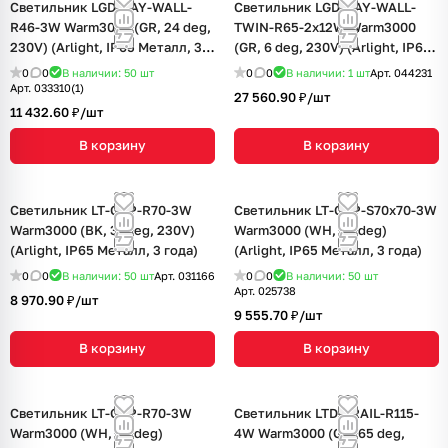
Светильник LGD-RAY-WALL-
Светильник LGD-RAY-WALL-
R46-3W Warm3000 (GR, 24 deg,
TWIN-R65-2x12W Warm3000
230V) (Arlight, IP65 Металл, 3
(GR, 6 deg, 230V) (Arlight, IP65
года)
Металл, 3 года)
0
0
В наличии: 50
шт
0
0
В наличии: 1
шт
Арт.
044231
Арт.
033310(1)
27 560.90 ₽/
шт
11 432.60 ₽/
шт
В корзину
В корзину
Светильник LT-GAP-R70-3W
Светильник LT-GAP-S70x70-3W
Warm3000 (BK, 30deg, 230V)
Warm3000 (WH, 30 deg)
(Arlight, IP65 Металл, 3 года)
(Arlight, IP65 Металл, 3 года)
0
0
В наличии: 50
шт
Арт.
031166
0
0
В наличии: 50
шт
Арт.
025738
8 970.90 ₽/
шт
9 555.70 ₽/
шт
В корзину
В корзину
Светильник LT-GAP-R70-3W
Светильник LTD-TRAIL-R115-
Warm3000 (WH, 30 deg)
4W Warm3000 (GR, 65 deg,