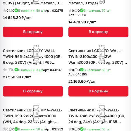
230V) (Arlight, IP54 Металл, 3
Металл, 3 года)
года)
0
0
В наличии: 50
шт
Арт.
032575
0
0
В наличии: 50
шт
Арт.
021934
14 645.30 ₽/
шт
14 478.90 ₽/
шт
В корзину
В корзину
Светильник LGD-RAY-WALL-
Светильник LGD-EVO-WALL-
TWIN-R65-2x12W Day4000 (GR,
TWIN-S100x100-2x12W
6 deg, 230V) (Arlight, IP65
Warm3000 (GR, 44 deg, 230V)
Металл, 3 года)
(Arlight, IP54 Металл, 3 года)
0
0
В наличии: 3
шт
Арт.
044232
0
0
В наличии: 50
шт
Арт.
046195
27 560.90 ₽/
шт
21 166.60 ₽/
шт
В корзину
В корзину
Светильник LGD-FORMA-WALL-
Светильник KT-RAY-WALL-
TWIN-R90-2x12W Warm3000
TWIN-R46-2x3W Day4000 (GR,
(WH, 44 deg, 230V) (Arlight,
24 deg, 24V) (Arlight, IP65
IP54 Металл, 3 года)
Металл, 3 года)
0
0
В наличии: 50
шт
Арт.
037252
0
0
В наличии: 50
шт