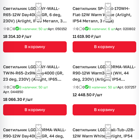
Светильник LGD-RAY-WALL-
Светильник SP-Wall-170WH-
R65-12W Day4000 (GR, 6 deg,
Flat-12W Warm White (Arlight,
230V) (Arlight, IP65 Металл, 3
IP54 Металл, 3 года)
года)
0
0
В наличии: 50
шт
Арт.
050152
0
0
В наличии: 6
шт
Арт.
020802
18 314.10 ₽/
шт
11 619.90 ₽/
шт
В корзину
В корзину
Светильник LGD-RAY-WALL-
Светильник LGD-FORMA-WALL-
TWIN-R65-2x9W Day4000 (GR,
R90-12W Warm3000 (WH, 44
23 deg, 230V) (Arlight, IP65
deg, 230V) (Arlight, IP54
Металл, 3 года)
Металл, 3 года)
0
0
В наличии: 50
шт
0
0
В наличии: 50
шт
Арт.
037257
Арт.
044850
12 448.50 ₽/
шт
18 066.30 ₽/
шт
В корзину
В корзину
Светильник LGD-FORMA-WALL-
Светильник LGD-Wall-Tub-J2B-
R90-12W Day4000 (GR, 44 deg,
12W Warm White (Arlight, IP54