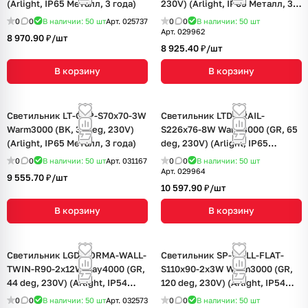
(Arlight, IP65 Металл, 3 года)
230V) (Arlight, IP65 Металл, 3
года)
0
0
В наличии: 50
шт
Арт.
025737
0
0
В наличии: 50
шт
Арт.
029962
8 970.90 ₽/
шт
8 925.40 ₽/
шт
В корзину
В корзину
Светильник LT-GAP-S70x70-3W
Светильник LTD-TRAIL-
Warm3000 (BK, 30deg, 230V)
S226x76-8W Warm3000 (GR, 65
(Arlight, IP65 Металл, 3 года)
deg, 230V) (Arlight, IP65
Металл, 3 года)
0
0
В наличии: 50
шт
Арт.
031167
0
0
В наличии: 50
шт
Арт.
029964
9 555.70 ₽/
шт
10 597.90 ₽/
шт
В корзину
В корзину
Светильник LGD-FORMA-WALL-
Светильник SP-WALL-FLAT-
TWIN-R90-2x12W Day4000 (GR,
S110x90-2x3W Warm3000 (GR,
44 deg, 230V) (Arlight, IP54
120 deg, 230V) (Arlight, IP54
Металл, 3 года)
Металл, 3 года)
0
0
В наличии: 50
шт
Арт.
032573
0
0
В наличии: 50
шт