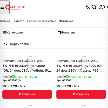
Главная
Каталог
Наружное освещение
Фасадные
Категории
Фильтры
Сортировка
Светильник LGD-RAY-WALL-
Светильник LGD-RAY-WALL-
TWIN-R46-2x3W Warm3000
TWIN-R46-2x3W Day4000 (GR,
(GR, 24 deg, 230V) (Arlight, IP65
24 deg, 230V) (Arlight, IP65
Металл, 3 года)
Металл, 3 года)
0
0
В наличии: 50
шт
0
0
В наличии: 50
шт
Арт.
033306(1)
Арт.
033307(1)
16 007.20 ₽/
шт
16 007.20 ₽/
шт
В корзину
В корзину