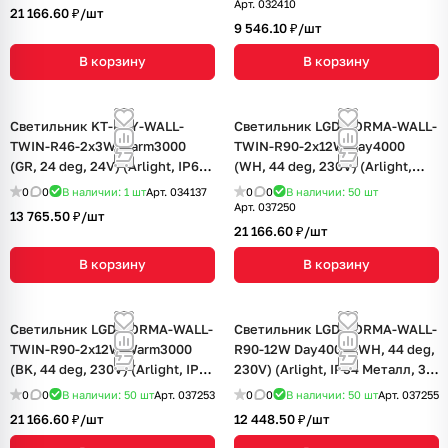
Арт.
032410
21 166.60 ₽/
шт
9 546.10 ₽/
шт
В корзину
В корзину
Светильник KT-RAY-WALL-
Светильник LGD-FORMA-WALL-
TWIN-R46-2x3W Warm3000
TWIN-R90-2x12W Day4000
(GR, 24 deg, 24V) (Arlight, IP65
(WH, 44 deg, 230V) (Arlight,
Металл, 3 года)
IP54 Металл, 3 года)
0
0
В наличии: 1
шт
Арт.
034137
0
0
В наличии: 50
шт
Арт.
037250
13 765.50 ₽/
шт
21 166.60 ₽/
шт
В корзину
В корзину
Светильник LGD-FORMA-WALL-
Светильник LGD-FORMA-WALL-
TWIN-R90-2x12W Warm3000
R90-12W Day4000 (WH, 44 deg,
(BK, 44 deg, 230V) (Arlight, IP54
230V) (Arlight, IP54 Металл, 3
Металл, 3 года)
года)
0
0
В наличии: 50
шт
Арт.
037253
0
0
В наличии: 50
шт
Арт.
037255
21 166.60 ₽/
шт
12 448.50 ₽/
шт