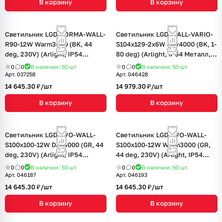
В корзину
В корзину
Светильник LGD-FORMA-WALL-
Светильник LGD-WALL-VARIO-
R90-12W Warm3000 (BK, 44
S104x129-2x6W Day4000 (BK, 1-
deg, 230V) (Arlight, IP54
80 deg) (Arlight, IP54 Металл, 3
Металл, 3 года)
года)
0
0
В наличии: 50
шт
0
0
В наличии: 50
шт
Арт.
037258
Арт.
046428
14 645.30 ₽/
шт
14 979.30 ₽/
шт
В корзину
В корзину
Светильник LGD-EVO-WALL-
Светильник LGD-EVO-WALL-
S100x100-12W Day4000 (GR, 44
S100x100-12W Warm3000 (GR,
deg, 230V) (Arlight, IP54
44 deg, 230V) (Arlight, IP54
Металл, 3 года)
Металл, 3 года)
0
0
В наличии: 50
шт
0
0
В наличии: 50
шт
Арт.
046187
Арт.
046193
14 645.30 ₽/
шт
14 645.30 ₽/
шт
В корзину
В корзину