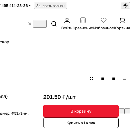
7 495 414-23-36
Заказать звонок
Войти
Сравнение
Избранное
Корзина
екор
алл)
201.50 ₽/
шт
В корзину
азмер: Φ53х3мм.
Купить в 1 клик