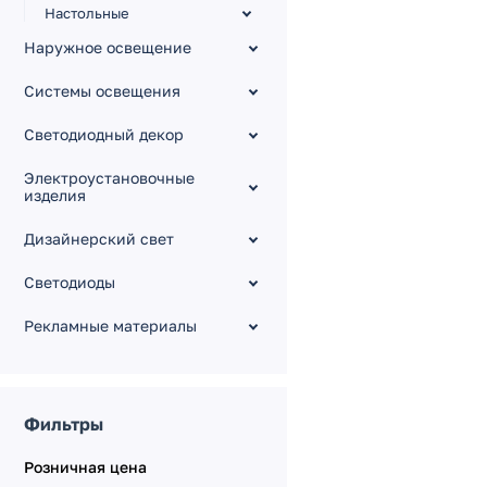
Настольные
Мебельные
Наружное освещение
Технический свет
Системы освещения
Аварийное освещение
Светодиодный декор
Накладные
Светодиодные лампы
Электроустановочные
изделия
Подвесные
Аксессуары
Дизайнерский свет
Аксессуары к панелям
Светодиоды
Подвесы
Рекламные материалы
Потолочные чаши
Скобы и крепления
Экраны, плафоны
Фильтры
Коннекторы и заглушки
Периферийные
Розничная цена
устройства