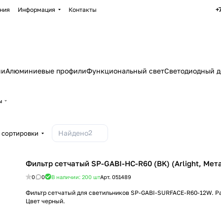
+
ния
Информация
Контакты
ии
Алюминиевые профили
Функциональный свет
Светодиодный д
ы
2
Найдено
 сортировки
Фильтр сетчатый SP-GABI-HC-R60 (BK) (Arlight, Мет
0
0
В наличии: 200
шт
Арт.
051489
Фильтр сетчатый для светильников SP-GABI-SURFACE-R60-12W. Р
Цвет черный.