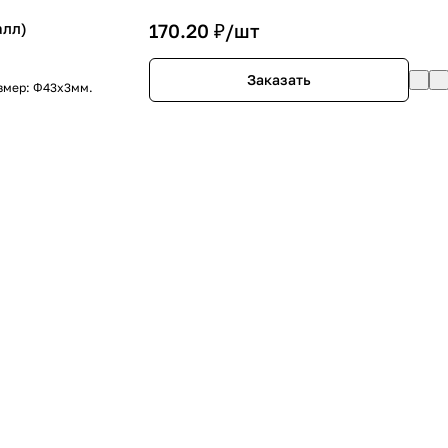
алл)
170.20 ₽/
шт
Заказать
змер: Φ43х3мм.