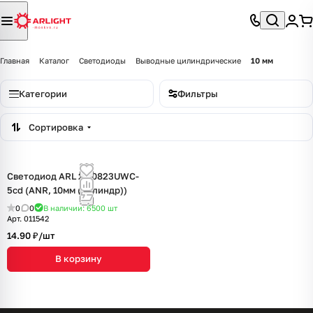
Главная
Каталог
Светодиоды
Выводные цилиндрические
10 мм
Категории
Фильтры
Сортировка
Светодиод ARL 2-10823UWC-
5cd (ANR, 10мм (цилиндр))
0
0
В наличии: 6500
шт
Арт.
011542
14.90 ₽/
шт
В корзину