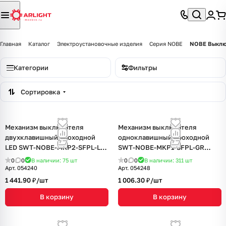
Главная
Каталог
Электроустановочные изделия
Серия NOBE
NOBE Выклю
Категории
Фильтры
Сортировка
Механизм выключателя
Механизм выключателя
двухклавишный проходной
одноклавишный проходной
LED SWT-NOBE-MKP2-SFPL-L-
SWT-NOBE-MKP1-SFPL-GR
WH (230V, 10A) (Arlight, Белый
(230V, 10A) (Arlight, Серый
0
0
В наличии: 75
шт
0
0
В наличии: 311
шт
кварц)
базальт)
Арт.
054240
Арт.
054248
1 441.90 ₽/
шт
1 006.30 ₽/
шт
В корзину
В корзину