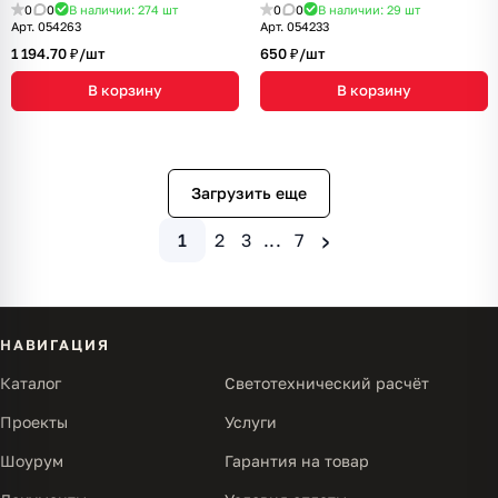
GR (230V, 10A) (Arlight, Серый
(230V, 10A) (Arlight, Белый
0
0
В наличии: 274
шт
0
0
В наличии: 29
шт
базальт)
кварц)
Арт.
054263
Арт.
054233
1 194.70 ₽/
шт
650 ₽/
шт
В корзину
В корзину
Загрузить еще
›
1
2
3
...
7
НАВИГАЦИЯ
Каталог
Светотехнический расчёт
Проекты
Услуги
Шоурум
Гарантия на товар