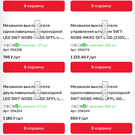
В корзину
В корзину
Механизм выключателя
Механизм выключателя
одноклавишный непроходной
управления шторами SWT-
LED SWT-NOBE-MK01-SFPL-L-
NOBE-MKR2-SFPL-GD (230V,
BK (230V, 10A) (Arlight, Черный
10A) (Arlight, Золотой песок)
0
0
В наличии: 177
шт
0
0
В наличии: 280
шт
оникс)
Арт.
054258
Арт.
054274
795 ₽/
шт
1 133.40 ₽/
шт
В корзину
В корзину
Механизм выключателя
Механизм выключателя
двухклавишный непроходной
одноклавишный непроходной
LED SWT-NOBE-MK02-SFPL-L-
SWT-NOBE-MK01-SFPL-GD
BK (230V, 10A) (Arlight, Черный
(230V, 10A) (Arlight, Золотой
0
0
В наличии: 67
шт
0
0
В наличии: 554
шт
оникс)
песок)
Арт.
054264
Арт.
054244
1 180 ₽/
шт
650 ₽/
шт
В корзину
В корзину