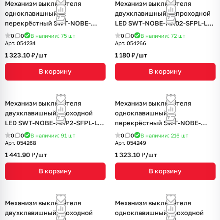
Механизм выключателя
Механизм выключателя
одноклавишный
двухклавишный непроходной
перекрёстный SWT-NOBE-
LED SWT-NOBE-MK02-SFPL-L-
MKX1-SFPL-WH (230V, 10A)
GR (230V, 10A) (Arlight, Серый
0
0
В наличии: 75
шт
0
0
В наличии: 72
шт
(Arlight, Белый кварц)
базальт)
Арт.
054234
Арт.
054266
1 323.10 ₽/
шт
1 180 ₽/
шт
В корзину
В корзину
Механизм выключателя
Механизм выключателя
двухклавишный проходной
одноклавишный
LED SWT-NOBE-MKP2-SFPL-L-
перекрёстный SWT-NOBE-
GD (230V, 10A) (Arlight,
MKX1-SFPL-BK (230V, 10A)
0
0
В наличии: 91
шт
0
0
В наличии: 216
шт
Золотой песок)
(Arlight, Черный оникс)
Арт.
054268
Арт.
054249
1 441.90 ₽/
шт
1 323.10 ₽/
шт
В корзину
В корзину
Механизм выключателя
Механизм выключателя
двухклавишный проходной
одноклавишный проходной