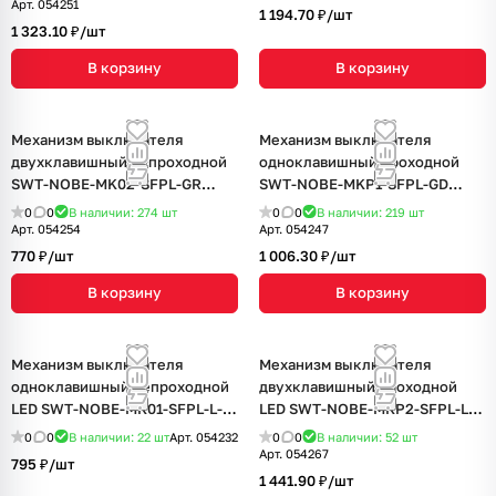
(Arlight, Серый базальт)
оникс)
Арт.
054251
1 194.70 ₽/
шт
1 323.10 ₽/
шт
В корзину
В корзину
Механизм выключателя
Механизм выключателя
двухклавишный непроходной
одноклавишный проходной
SWT-NOBE-MK02-SFPL-GR
SWT-NOBE-MKP1-SFPL-GD
(230V, 10A) (Arlight, Серый
(230V, 10A) (Arlight, Золотой
0
0
В наличии: 274
шт
0
0
В наличии: 219
шт
базальт)
песок)
Арт.
054254
Арт.
054247
770 ₽/
шт
1 006.30 ₽/
шт
В корзину
В корзину
Механизм выключателя
Механизм выключателя
одноклавишный непроходной
двухклавишный проходной
LED SWT-NOBE-MK01-SFPL-L-
LED SWT-NOBE-MKP2-SFPL-L-
WH (230V, 10A) (Arlight, Белый
BK (230V, 10A) (Arlight, Черный
0
0
В наличии: 22
шт
Арт.
054232
0
0
В наличии: 52
шт
кварц)
оникс)
Арт.
054267
795 ₽/
шт
1 441.90 ₽/
шт