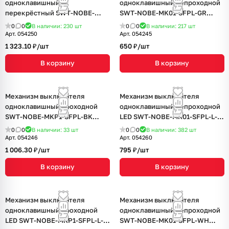
одноклавишный
одноклавишный непроходной
перекрёстный SWT-NOBE-
SWT-NOBE-MK01-SFPL-GR
MKX1-SFPL-GD (230V, 10A)
(230V, 10A) (Arlight, Серый
0
0
В наличии: 230
шт
0
0
В наличии: 217
шт
(Arlight, Золотой песок)
базальт)
Арт.
054250
Арт.
054245
1 323.10 ₽/
шт
650 ₽/
шт
В корзину
В корзину
Механизм выключателя
Механизм выключателя
одноклавишный проходной
одноклавишный непроходной
SWT-NOBE-MKP1-SFPL-BK
LED SWT-NOBE-MK01-SFPL-L-
(230V, 10A) (Arlight, Черный
GR (230V, 10A) (Arlight, Серый
0
0
В наличии: 33
шт
0
0
В наличии: 382
шт
оникс)
базальт)
Арт.
054246
Арт.
054260
1 006.30 ₽/
шт
795 ₽/
шт
В корзину
В корзину
Механизм выключателя
Механизм выключателя
одноклавишный проходной
одноклавишный непроходной
LED SWT-NOBE-MKP1-SFPL-L-
SWT-NOBE-MK01-SFPL-WH