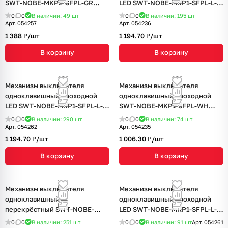
SWT-NOBE-MKP2-SFPL-GR
LED SWT-NOBE-MKP1-SFPL-L-
(230V, 10A) (Arlight, Серый
WH (230V, 10A) (Arlight, Белый
0
0
В наличии: 49
шт
0
0
В наличии: 195
шт
базальт)
кварц)
Арт.
054257
Арт.
054236
1 388 ₽/
шт
1 194.70 ₽/
шт
В корзину
В корзину
Механизм выключателя
Механизм выключателя
одноклавишный проходной
одноклавишный проходной
LED SWT-NOBE-MKP1-SFPL-L-
SWT-NOBE-MKP1-SFPL-WH
GD (230V, 10A) (Arlight,
(230V, 10A) (Arlight, Белый
0
0
В наличии: 290
шт
0
0
В наличии: 74
шт
Золотой песок)
кварц)
Арт.
054262
Арт.
054235
1 194.70 ₽/
шт
1 006.30 ₽/
шт
В корзину
В корзину
Механизм выключателя
Механизм выключателя
одноклавишный
одноклавишный проходной
перекрёстный SWT-NOBE-
LED SWT-NOBE-MKP1-SFPL-L-
MKX1-SFPL-GR (230V, 10A)
BK (230V, 10A) (Arlight, Черный
0
0
В наличии: 251
шт
0
0
В наличии: 91
шт
Арт.
054261