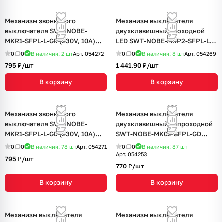
Механизм звонкового
Механизм выключателя
выключателя SWT-NOBE-
двухклавишный проходной
MKR1-SFPL-L-GR (230V, 10A)
LED SWT-NOBE-MKP2-SFPL-L-
(Arlight, Серый базальт)
GR (230V, 10A) (Arlight, Серый
0
0
В наличии: 2
шт
Арт.
054272
0
0
В наличии: 8
шт
Арт.
054269
базальт)
795 ₽/
шт
1 441.90 ₽/
шт
В корзину
В корзину
Механизм звонкового
Механизм выключателя
выключателя SWT-NOBE-
двухклавишный непроходной
MKR1-SFPL-L-GD (230V, 10A)
SWT-NOBE-MK02-SFPL-GD
(Arlight, Золотой песок)
(230V, 10A) (Arlight, Золотой
0
0
В наличии: 78
шт
Арт.
054271
0
0
В наличии: 87
шт
песок)
Арт.
054253
795 ₽/
шт
770 ₽/
шт
В корзину
В корзину
Механизм выключателя
Механизм выключателя