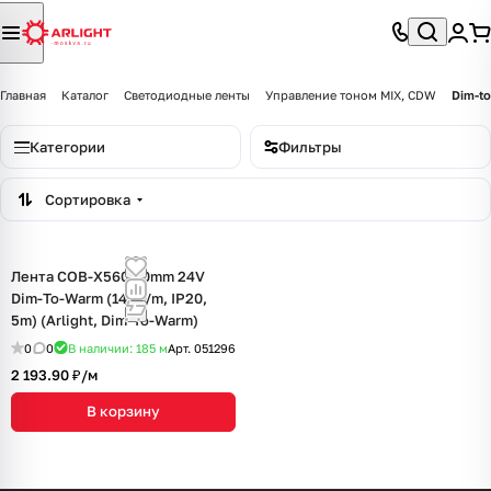
Главная
Каталог
Светодиодные ленты
Управление тоном MIX, CDW
Dim-t
Категории
Фильтры
Сортировка
Лента COB-X560-10mm 24V
Dim-To-Warm (14 W/m, IP20,
5m) (Arlight, Dim-To-Warm)
0
0
В наличии: 185
м
Арт.
051296
2 193.90 ₽/
м
В корзину