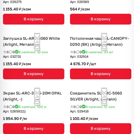
Арт.
029275
Арт.
026589
1 155.40 ₽/
ком
564 ₽/
ком
В корзину
В корзину
Заглушка SL-ARC-5060 White
Потолочная чаша SL-CANOPY-
(Arlight, Металл)
D250 (BK) (Arlight, Металл)
0
0
В наличии: 32
ком
0
0
В наличии: 93
шт
Арт.
032731
Арт.
032914
1 155.40 ₽/
ком
4 676.70 ₽/
шт
В корзину
В корзину
Экран SL-ARC-3535-20M OPAL
Соединитель SL-ARC-5060
(Arlight, -)
SILVER (Arlight, Металл)
0
0
В наличии: 500
м
0
0
В наличии: 57
ком
Арт.
026592(1)
Арт.
029416
1 954.90 ₽/
м
1 100.40 ₽/
ком
В корзину
В корзину