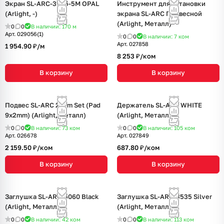
Экран SL-ARC-3535-5M OPAL
Инструмент для установки
(Arlight, -)
экрана SL-ARC Подвесной
(Arlight, Металл)
0
0
В наличии: 170
м
Арт.
029056(1)
0
0
В наличии: 7
ком
Арт.
027858
1 954.90 ₽/
м
8 253 ₽/
ком
В корзину
В корзину
Подвес SL-ARC 2x2m Set (Pad
Держатель SL-ARC WHITE
9x2mm) (Arlight, Металл)
(Arlight, Металл)
0
0
В наличии: 73
ком
0
0
В наличии: 105
ком
Арт.
026678
Арт.
027849
2 159.50 ₽/
ком
687.80 ₽/
ком
В корзину
В корзину
Заглушка SL-ARC-5060 Black
Заглушка SL-ARC-3535 Silver
(Arlight, Металл)
(Arlight, Металл)
0
0
В наличии: 42
ком
0
0
В наличии: 113
ком