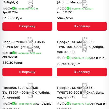
(Arlight, -)
(Arlight, Металл)
0
0
В наличии: 400
м
0
0
В наличии: 52
ком
Арт.
029274
Арт.
026590
3 108.60 ₽/
м
564 ₽/
ком
В корзину
В корзину
Соединитель SL-ARC-3535
Профиль SL-ARC-3535-
SILVER (Arlight, Металл)
TWIST90L-400 BLACK (Arlight,
Алюминий)
0
0
В наличии: 500
ком
Арт.
029415
0
0
В наличии: 2
шт
Арт.
032679
880.30 ₽/
ком
10 745.40 ₽/
шт
В корзину
В корзину
Профиль SL-ARC-3535-
Профиль SL-ARC-3535-
TWIST90R-400 BLACK (Arlight,
TWIST180-500 BLACK (Arlight,
Алюминий)
Алюминий)
0
0
В наличии: 6
шт
Арт.
032682
0
0
В наличии: 7
шт
Арт.
032685