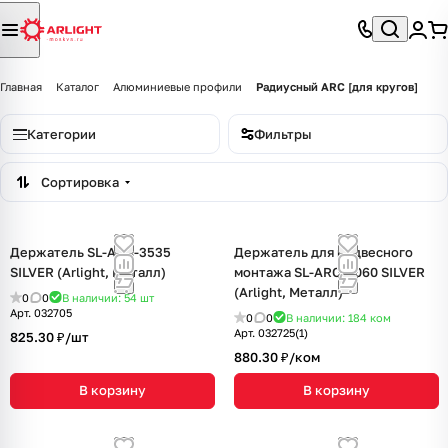
Главная
Каталог
Алюминиевые профили
Радиусный ARC [для кругов]
Категории
Фильтры
Сортировка
Держатель SL-ARC-3535
Держатель для подвесного
SILVER (Arlight, Металл)
монтажа SL-ARC-5060 SILVER
(Arlight, Металл)
0
0
В наличии: 54
шт
Арт.
032705
0
0
В наличии: 184
ком
Арт.
032725(1)
825.30 ₽/
шт
880.30 ₽/
ком
В корзину
В корзину