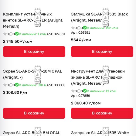
Комплект установочных
Заглушка SL-ARC-3535 Black
винтов SL-ARC-SILVER (Arlight,
(Arlight, Металл)
Металл)
0
0
В наличии: 152
ком
Арт.
026591
0
0
В наличии: 1
ком
Арт.
027851
564 ₽/
ком
2 745.50 ₽/
ком
В корзину
В корзину
Экран SL-ARC-5060-10M OPAL
Инструмент для установки
(Arlight, -)
экрана SL-ARC Накладной
(Arlight, Металл)
0
0
В наличии: 310
м
Арт.
038333
0
0
В наличии: 13
ком
3 108.60 ₽/
м
Арт.
027859
2 360.40 ₽/
ком
В корзину
В корзину
Экран SL-ARC-5060-5M OPAL
Заглушка SL-ARC-3535 White