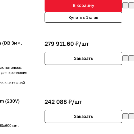
В корзину
Купить в 1 клик
 (DB 3мм,
279 911.60 ₽/
шт
Заказать
ых потолков:
 для крепления
ов в натяжной
m (230V)
242 088 ₽/
шт
Заказать
60x600 мм.