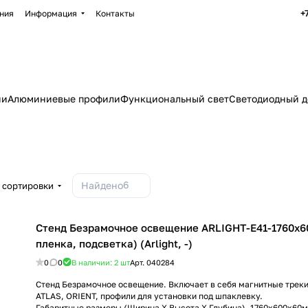
+
ния
Информация
Контакты
ии
Алюминиевые профили
Функциональный свет
Светодиодный д
6
Найдено
 сортировки
Стенд Безрамочное освещение ARLIGHT-E41-1760х
пленка, подсветка) (Arlight, -)
0
0
В наличии: 2
шт
Арт.
040284
Стенд Безрамочное освещение. Включает в себя магнитные треки
ATLAS, ORIENT, профили для установки под шпаклевку.
Габаритные размеры (Ширина Х Высота Х Глубина), 1760х600х60м