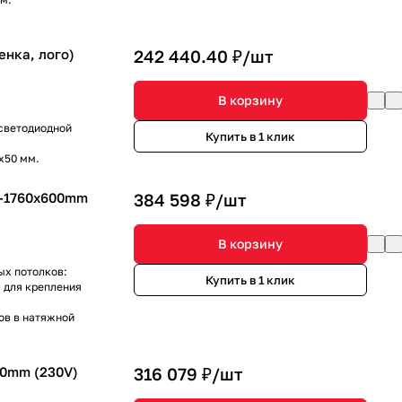
енка, лого)
242 440.40 ₽/
шт
В корзину
 светодиодной
Купить в 1 клик
х50 мм.
2-1760x600mm
384 598 ₽/
шт
В корзину
ых потолков:
Купить в 1 клик
 для крепления
ов в натяжной
0mm (230V)
316 079 ₽/
шт