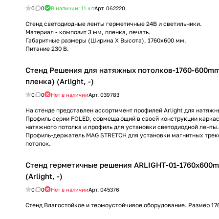
0
0
В наличии: 11
шт
Арт.
062220
Стенд светодиодные ленты герметичные 24В и светильники.
Материал - композит 3 мм, пленка, печать.
Габаритные размеры (Ширина Х Высота), 1760х600 мм.
Питание 230 В.
Стенд Решения для натяжных потолков-1760-600mm
пленка) (Arlight, -)
0
0
Нет в наличии
Арт.
039783
На стенде представлен ассортимент профилей Arlight для натяжн
Профиль серии FOLED, совмещающий в своей конструкции каркас
натяжного потолка и профиль для установки светодиодной ленты.
Профиль-держатель MAG STRETCH для установки магнитных трек
потолок.
Стенд герметичные решения ARLIGHT-01-1760x600m
(Arlight, -)
0
0
Нет в наличии
Арт.
045376
Стенд Влагостойкое и термоустойчивое оборудование. Размер 17