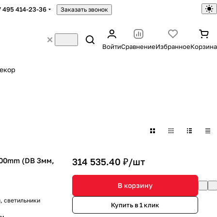
7 495 414-23-36
Заказать звонок
Войти
Сравнение
Избранное
Корзина
екор
600mm (DB 3мм,
314 535.40 ₽/
шт
В корзину
, светильники
Купить в 1 клик
м.