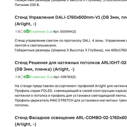
Питание 230 В.
Стенд Управления DALI-1760х600mm-V1 (DB 3мм, пл
(Arlight, -)
0
0
В наличии: 1
шт
Арт.
000994(2)
Стенд управление светом по протоколу DALI. 4 зоны. Управление
лентой и светильниками.
Габаритные размеры (Ширина Х Высотах Х Глубина), мм 600х1760
Стенд Решения для натяжных потолков ARLIGHT-0
(DB 3мм, пленка) (Arlight, -)
0
0
В наличии: 9
шт
Арт.
039783(2)
На стенде представлен ассортимент профилей Arlight для натяжн
Профиль серии FOLED, совмещающий в своей конструкции каркас
натяжного потолка и профиль для установки светодиодной ленты.
Профиль-держатель MAG STRETCH для установки магнитных трек
потолок.
Стенд Фасадное освещение ARL-COMBO-02-1760x60
(Arlight, -)