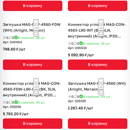
В корзину
В корзину
Заглушка MAG-CAP-4560-FDW
Коннектор угловой MAG-CON-
(WH) (Arlight, Металл)
4563-L90-INT (BK, 5LN,
внутренний) (Arlight, IP20
0
0
В наличии: 96
шт
Металл, 5 лет)
Арт.
046964
0
0
В наличии: 39
шт
Арт.
046924
798.60 ₽/
шт
5 092.90 ₽/
шт
В корзину
В корзину
Коннектор угловой MAG-CON-
Заглушка MAG-CAP-4560 (WH)
4560-FDW-L90-INT (BK, 5LN,
(Arlight, Металл)
внутренний) (Arlight, IP20
0
0
В наличии: 44
шт
Металл, 5 лет)
Арт.
029325
0
0
В наличии: 40
шт
Арт.
052656
1 267.40 ₽/
шт
5 793.20 ₽/
шт
В корзину
В корзину