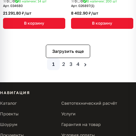
0
0
В наличии: 14
шт
0
0
В наличии: 200
шт
Арт.
034680
Арт.
026897(1)
21 291.80 ₽/
шт
8 402.90 ₽/
шт
В корзину
В корзину
Загрузить еще
›
1
2
3
4
НАВИГАЦИЯ
Каталог
Светотехнический расчёт
Проекты
Услуги
Шоурум
Гарантия на товар
Документы
Условия оплаты