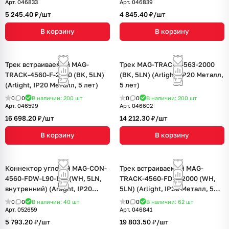
Арт.
046833
Арт.
046839
5 245.40 ₽/
шт
4 845.40 ₽/
шт
В корзину
В корзину
Трек встраиваемый MAG-
Трек MAG-TRACK-4563-2000
TRACK-4560-F-2040 (BK, 5LN)
(BK, 5LN) (Arlight, IP20 Металл,
(Arlight, IP20 Металл, 5 лет)
5 лет)
0
0
В наличии: 200
шт
0
0
В наличии: 200
шт
Арт.
046599
Арт.
046602
16 698.20 ₽/
шт
14 212.30 ₽/
шт
В корзину
В корзину
Коннектор угловой MAG-CON-
Трек встраиваемый MAG-
4560-FDW-L90-INT (WH, 5LN,
TRACK-4560-FDW-2000 (WH,
внутренний) (Arlight, IP20
5LN) (Arlight, IP20 Металл, 5
Металл, 5 лет)
лет)
0
0
В наличии: 40
шт
0
0
В наличии: 62
шт
Арт.
052659
Арт.
046841
5 793.20 ₽/
шт
19 803.50 ₽/
шт