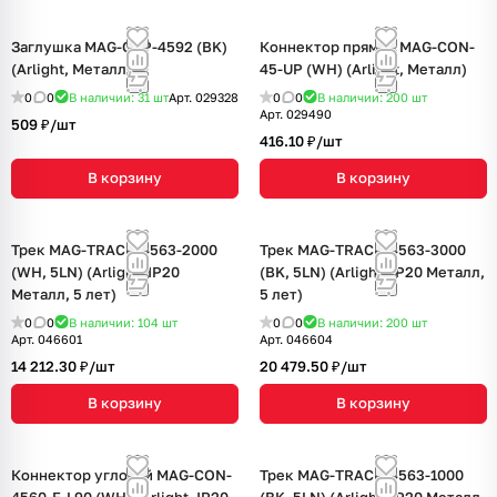
Заглушка MAG-CAP-4592 (BK)
Коннектор прямой MAG-CON-
(Arlight, Металл)
45-UP (WH) (Arlight, Металл)
0
0
В наличии: 31
шт
Арт.
029328
0
0
В наличии: 200
шт
Арт.
029490
509 ₽/
шт
416.10 ₽/
шт
В корзину
В корзину
Трек MAG-TRACK-4563-2000
Трек MAG-TRACK-4563-3000
(WH, 5LN) (Arlight, IP20
(BK, 5LN) (Arlight, IP20 Металл,
Металл, 5 лет)
5 лет)
0
0
В наличии: 104
шт
0
0
В наличии: 200
шт
Арт.
046601
Арт.
046604
14 212.30 ₽/
шт
20 479.50 ₽/
шт
В корзину
В корзину
Коннектор угловой MAG-CON-
Трек MAG-TRACK-4563-1000