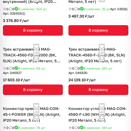
внутренний) (Arlight, IP20
Металл, 5 лет)
Металл, 5 лет)
0
0
В наличии: 104
шт
0
0
В наличии: 35
шт
Арт.
035311
Арт.
026919(1)
3 467.30 ₽/
шт
3 376.80 ₽/
шт
В корзину
В корзину
Трек встраиваемый MAG-
Трек встраиваемый MAG-
TRACK-4560-FDW-2000 (BK,
TRACK-4560-F-3040 (BK, 5LN)
5LN) (Arlight, IP20 Металл, 5
(Arlight, IP20 Металл, 5 лет)
лет)
0
0
В наличии: 89
шт
0
0
В наличии: 180
шт
Арт.
046827
Арт.
046830
17 603.10 ₽/
шт
24 139.10 ₽/
шт
В корзину
В корзину
Коннектор прямой MAG-CON-
Коннектор угловой MAG-CON-
45-I-POWER (BK, 5LN) (Arlight,
4560-F-L90 (WH, 5LN) (Arlight,
IP20 Металл, 5 лет)
IP20 Металл, 5 лет)
0
0
В наличии: 78
шт
0
0
В наличии: 193
шт