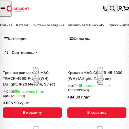
Главная
Каталог
Системы освещения
Магнитная MAG-45 24V
Треки и ак
Категории
Фильтры
Сортировка
Трек встраиваемый MAG-
Крышка MAG-COVER-45-1000
TRACK-4560-F-540 (WH)
(WH) (Arlight, Пластик)
(Arlight, IP20 Металл, 5 лет)
0
0
В наличии: 109
шт
Арт.
029332(1)
0
0
В наличии: 54
шт
Арт.
026895(1)
484.80 ₽/
шт
3 635.90 ₽/
шт
В корзину
В корзину