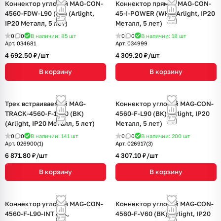
Коннектор угловой MAG-CON-
Коннектор прямой MAG-CON-
4560-FDW-L90 (BK) (Arlight,
45-I-POWER (WH) (Arlight, IP20
IP20 Металл, 5 лет)
Металл, 5 лет)
0
0
В наличии: 85
шт
0
0
В наличии: 18
шт
Арт.
034681
Арт.
034999
4 692.50 ₽/
шт
4 309.20 ₽/
шт
В корзину
В корзину
Трек встраиваемый MAG-
Коннектор угловой MAG-CON-
TRACK-4560-F-1540 (BK)
4560-F-L90 (BK) (Arlight, IP20
(Arlight, IP20 Металл, 5 лет)
Металл, 5 лет)
0
0
В наличии: 141
шт
0
0
В наличии: 200
шт
Арт.
026900(1)
Арт.
026917(3)
6 871.80 ₽/
шт
4 307.10 ₽/
шт
В корзину
В корзину
Коннектор угловой MAG-CON-
Коннектор угловой MAG-CON-
4560-F-L90-INT (BK,
4560-F-V60 (BK) (Arlight, IP20