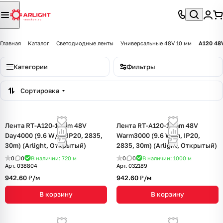
Главная
Каталог
Светодиодные ленты
Универсальные 48V 10 мм
A120 48
Категории
Фильтры
Сортировка
Лента RT-A120-10mm 48V
Лента RT-A120-10mm 48V
Day4000 (9.6 W/m, IP20, 2835,
Warm3000 (9.6 W/m, IP20,
30m) (Arlight, Открытый)
2835, 30m) (Arlight, Открытый)
0
0
В наличии: 720
м
0
0
В наличии: 1000
м
Арт.
038804
Арт.
032189
942.60 ₽/
м
942.60 ₽/
м
В корзину
В корзину