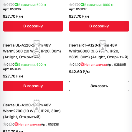
0
0
В наличии: 690
м
0
0
В наличии: 1000
м
Арт.
053136
Арт.
053137
927.70 ₽/
м
927.70 ₽/
м
В корзину
В корзину
Лента UL-A120-10mm 48V
Лента RT-A120-10mm 48V
Warm3500 (10 W/m, IP20, 30m)
White6000 (9.6 W/m, IP20,
(Arlight, Открытый)
2835, 30m) (Arlight, Открытый)
0
0
В наличии: 600
м
0
0
Нет в наличии
Арт.
038805
Арт.
053419
942.60 ₽/
м
927.70 ₽/
м
В корзину
Заказать
Лента UL-A120-10mm 48V
Warm2700 (10 W/m, IP20, 30m)
(Arlight, Открытый)
0
0
Нет в наличии
Арт.
053138
927.70 ₽/
м