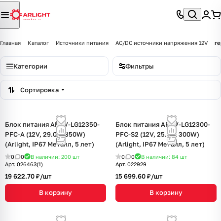
Главная
Каталог
Источники питания
AC/DC источники напряжения 12V
ге
Категории
Фильтры
Сортировка
Блок питания ARPV-LG12350-
Блок питания ARPV-LG12300-
PFC-A (12V, 29.0A, 350W)
PFC-S2 (12V, 25.0A, 300W)
(Arlight, IP67 Металл, 5 лет)
(Arlight, IP67 Металл, 5 лет)
0
0
В наличии: 200
шт
0
0
В наличии: 84
шт
Арт.
026463(1)
Арт.
022929
19 622.70 ₽/
шт
15 699.60 ₽/
шт
В корзину
В корзину