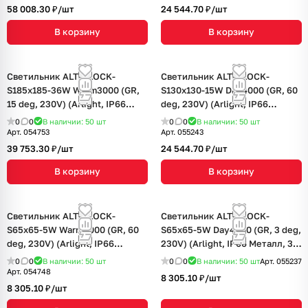
58 008.30 ₽/
шт
24 544.70 ₽/
шт
В корзину
В корзину
Светильник ALT-BLOCK-
Светильник ALT-BLOCK-
S185x185-36W Warm3000 (GR,
S130x130-15W Day4000 (GR, 60
15 deg, 230V) (Arlight, IP66
deg, 230V) (Arlight, IP66
Металл, 3 года)
Металл, 3 года)
0
0
В наличии: 50
шт
0
0
В наличии: 50
шт
Арт.
054753
Арт.
055243
39 753.30 ₽/
шт
24 544.70 ₽/
шт
В корзину
В корзину
Светильник ALT-BLOCK-
Светильник ALT-BLOCK-
S65x65-5W Warm3000 (GR, 60
S65x65-5W Day4000 (GR, 3 deg,
deg, 230V) (Arlight, IP66
230V) (Arlight, IP66 Металл, 3
Металл, 3 года)
года)
0
0
В наличии: 50
шт
0
0
В наличии: 50
шт
Арт.
055237
Арт.
054748
8 305.10 ₽/
шт
8 305.10 ₽/
шт