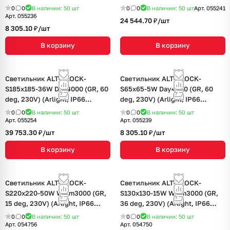
Металл, 3 года)
Металл, 3 года)
0
0
В наличии: 50
шт
0
0
В наличии: 50
шт
Арт.
055241
Арт.
055236
24 544.70 ₽/
шт
8 305.10 ₽/
шт
В корзину
В корзину
Светильник ALT-BLOCK-
Светильник ALT-BLOCK-
S185x185-36W Day4000 (GR, 60
S65x65-5W Day4000 (GR, 60
deg, 230V) (Arlight, IP66
deg, 230V) (Arlight, IP66
Металл, 3 года)
Металл, 3 года)
0
0
В наличии: 50
шт
0
0
В наличии: 50
шт
Арт.
055254
Арт.
055239
39 753.30 ₽/
шт
8 305.10 ₽/
шт
В корзину
В корзину
Светильник ALT-BLOCK-
Светильник ALT-BLOCK-
S220x220-50W Warm3000 (GR,
S130x130-15W Warm3000 (GR,
15 deg, 230V) (Arlight, IP66
36 deg, 230V) (Arlight, IP66
Металл, 3 года)
Металл, 3 года)
0
0
В наличии: 50
шт
0
0
В наличии: 50
шт
Арт.
054756
Арт.
054750