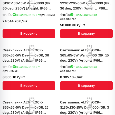
S130x130-15W Warm3000 (GR,
S220x220-50W Warm3000 (GR,
60 deg, 230V) (Arlight, IP66
36 deg, 230V) (Arlight, IP66
Металл, 3 года)
Металл, 3 года)
0
0
В наличии: 50
шт
Арт.
054751
0
0
В наличии: 50
шт
Арт.
054757
24 544.70 ₽/
шт
58 008.30 ₽/
шт
В корзину
В корзину
Светильник ALT-BLOCK-
Светильник ALT-BLOCK-
S65x65-5W Day4000 (GR, 36
S65x65-5W Warm3000 (GR, 15
deg, 230V) (Arlight, IP66
deg, 230V) (Arlight, IP66
Металл, 3 года)
Металл, 3 года)
0
0
В наличии: 50
шт
0
0
В наличии: 50
шт
Арт.
055238
Арт.
054745
8 305.10 ₽/
шт
8 305.10 ₽/
шт
В корзину
В корзину
Светильник ALT-BLOCK-
Светильник ALT-BLOCK-
S65x65-5W Day4000 (GR, 15
S130x130-15W Day4000 (GR, 3
deg, 230V) (Arlight, IP66
deg, 230V) (Arlight, IP66