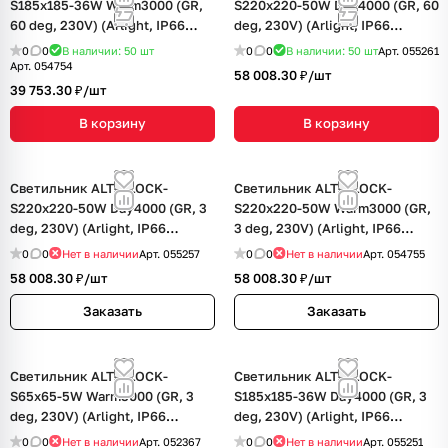
S185x185-36W Warm3000 (GR,
S220x220-50W Day4000 (GR, 60
60 deg, 230V) (Arlight, IP66
deg, 230V) (Arlight, IP66
Металл, 3 года)
Металл, 3 года)
0
0
В наличии: 50
шт
0
0
В наличии: 50
шт
Арт.
055261
Арт.
054754
58 008.30 ₽/
шт
39 753.30 ₽/
шт
В корзину
В корзину
Светильник ALT-BLOCK-
Светильник ALT-BLOCK-
S220x220-50W Day4000 (GR, 3
S220x220-50W Warm3000 (GR,
deg, 230V) (Arlight, IP66
3 deg, 230V) (Arlight, IP66
Металл, 3 года)
Металл, 3 года)
0
0
Нет в наличии
Арт.
055257
0
0
Нет в наличии
Арт.
054755
58 008.30 ₽/
шт
58 008.30 ₽/
шт
Заказать
Заказать
Светильник ALT-BLOCK-
Светильник ALT-BLOCK-
S65x65-5W Warm3000 (GR, 3
S185x185-36W Day4000 (GR, 3
deg, 230V) (Arlight, IP66
deg, 230V) (Arlight, IP66
Металл, 3 года)
Металл, 3 года)
0
0
Нет в наличии
Арт.
052367
0
0
Нет в наличии
Арт.
055251