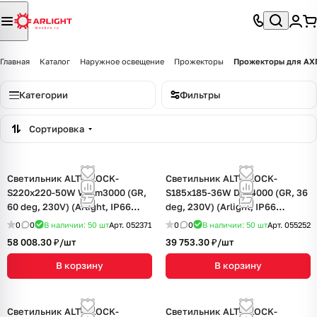
Главная
Каталог
Наружное освещение
Прожекторы
Прожекторы для АХ
Категории
Фильтры
Сортировка
Светильник ALT-BLOCK-
Светильник ALT-BLOCK-
S220x220-50W Warm3000 (GR,
S185x185-36W Day4000 (GR, 36
60 deg, 230V) (Arlight, IP66
deg, 230V) (Arlight, IP66
Металл, 3 года)
Металл, 3 года)
0
0
В наличии: 50
шт
Арт.
052371
0
0
В наличии: 50
шт
Арт.
055252
58 008.30 ₽/
шт
39 753.30 ₽/
шт
В корзину
В корзину
Светильник ALT-BLOCK-
Светильник ALT-BLOCK-