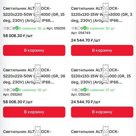
Светильник ALT-BLOCK-
Светильник ALT-BLOCK-
S220x220-50W Day4000 (GR, 15
S130x130-15W Warm3000 (GR, 3
deg, 230V) (Arlight, IP66
deg, 230V) (Arlight, IP66
Металл, 3 года)
Металл, 3 года)
0
0
В наличии: 50
шт
Арт.
055255
0
0
В наличии: 50
шт
Арт.
054749
58 008.30 ₽/
шт
24 544.70 ₽/
шт
В корзину
В корзину
Светильник ALT-BLOCK-
Светильник ALT-BLOCK-
S220x220-50W Day4000 (GR, 36
S130x130-15W Day4000 (GR, 15
deg, 230V) (Arlight, IP66
deg, 230V) (Arlight, IP66
Металл, 3 года)
Металл, 3 года)
0
0
В наличии: 50
шт
0
0
В наличии: 27
шт
Арт.
055260
Арт.
055240
58 008.30 ₽/
шт
24 544.70 ₽/
шт
В корзину
В корзину
Светильник ALT-BLOCK-
Светильник ALT-BLOCK-