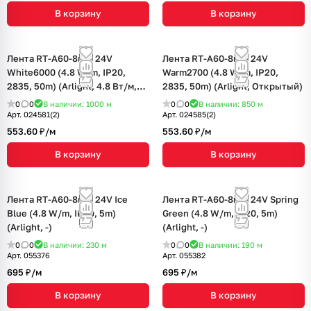
В корзину
В корзину
Лента RT-A60-8mm 24V
Лента RT-A60-8mm 24V
White6000 (4.8 W/m, IP20,
Warm2700 (4.8 W/m, IP20,
2835, 50m) (Arlight, 4.8 Вт/м,
2835, 50m) (Arlight, Открытый)
IP20)
0
0
В наличии: 1000
м
0
0
В наличии: 850
м
Арт.
024581(2)
Арт.
024585(2)
553.60 ₽/
м
553.60 ₽/
м
В корзину
В корзину
Лента RT-A60-8mm 24V Ice
Лента RT-A60-8mm 24V Spring
Blue (4.8 W/m, IP20, 5m)
Green (4.8 W/m, IP20, 5m)
(Arlight, -)
(Arlight, -)
0
0
В наличии: 230
м
0
0
В наличии: 190
м
Арт.
055376
Арт.
055382
695 ₽/
м
695 ₽/
м
В корзину
В корзину