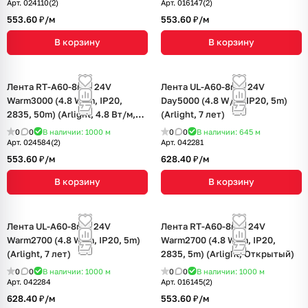
Арт.
024110(2)
Арт.
016147(2)
553.60 ₽/
м
553.60 ₽/
м
В корзину
В корзину
Лента RT-A60-8mm 24V
Лента UL-A60-8mm 24V
Warm3000 (4.8 W/m, IP20,
Day5000 (4.8 W/m, IP20, 5m)
2835, 50m) (Arlight, 4.8 Вт/м,
(Arlight, 7 лет)
IP20)
0
0
В наличии: 1000
м
0
0
В наличии: 645
м
Арт.
024584(2)
Арт.
042281
553.60 ₽/
м
628.40 ₽/
м
В корзину
В корзину
Лента UL-A60-8mm 24V
Лента RT-A60-8mm 24V
Warm2700 (4.8 W/m, IP20, 5m)
Warm2700 (4.8 W/m, IP20,
(Arlight, 7 лет)
2835, 5m) (Arlight, Открытый)
0
0
В наличии: 1000
м
0
0
В наличии: 1000
м
Арт.
042284
Арт.
016145(2)
628.40 ₽/
м
553.60 ₽/
м