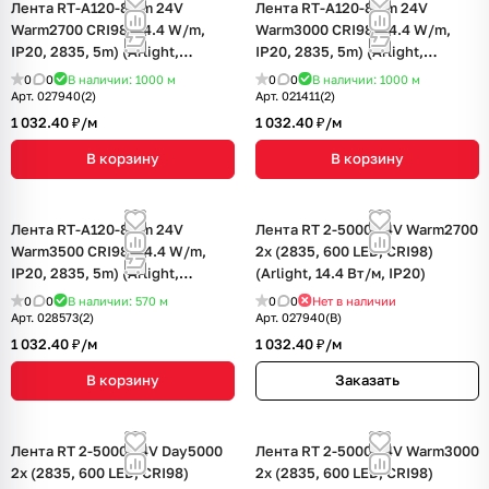
Лента RT-A120-8mm 24V
Лента RT-A120-8mm 24V
Warm2700 CRI98 (14.4 W/m,
Warm3000 CRI98 (14.4 W/m,
IP20, 2835, 5m) (Arlight,
IP20, 2835, 5m) (Arlight,
Открытый)
Открытый)
0
0
В наличии: 1000
м
0
0
В наличии: 1000
м
Арт.
027940(2)
Арт.
021411(2)
1 032.40 ₽/
м
1 032.40 ₽/
м
В корзину
В корзину
Лента RT-A120-8mm 24V
Лента RT 2-5000 24V Warm2700
Warm3500 CRI98 (14.4 W/m,
2x (2835, 600 LED, CRI98)
IP20, 2835, 5m) (Arlight,
(Arlight, 14.4 Вт/м, IP20)
Открытый)
0
0
В наличии: 570
м
0
0
Нет в наличии
Арт.
028573(2)
Арт.
027940(B)
1 032.40 ₽/
м
1 032.40 ₽/
м
В корзину
Заказать
Лента RT 2-5000 24V Day5000
Лента RT 2-5000 24V Warm3000
2x (2835, 600 LED, CRI98)
2x (2835, 600 LED, CRI98)