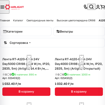
Главная
Каталог
Светодиодные ленты
Высокая цветопередача CRI98
A120
Категории
Фильтры
Сортировка
Лента RT-A120-8mm 24V
Лента RT-A120-8mm 24V
Day5000 CRI98 (14.4 W/m, IP20,
Day4000 CRI98 (14.4 W/m, IP20,
2835, 5m) (Arlight, 14.4 Вт/м,
2835, 5m) (Arlight, Открытый)
IP20)
0
0
В наличии: 890
м
0
0
В наличии: 1000
м
Арт.
021403(2)
Арт.
021410(2)
1 032.40 ₽/
м
1 032.40 ₽/
м
В корзину
В корзину