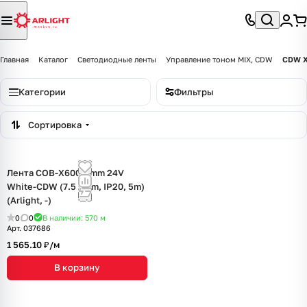
Главная
Каталог
Светодиодные ленты
Управление тоном MIX, CDW
CDW X
Категории
Фильтры
Сортировка
Лента COB-X600-5mm 24V
White-CDW (7.5 W/m, IP20, 5m)
(Arlight, -)
0
0
В наличии: 570
м
Арт.
037686
1 565.10 ₽/
м
В корзину