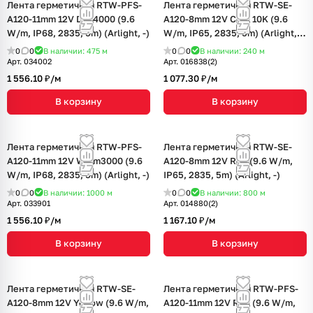
Лента герметичная RTW-PFS-
Лента герметичная RTW-SE-
A120-11mm 12V Day4000 (9.6
A120-8mm 12V Cool 10K (9.6
W/m, IP68, 2835, 5m) (Arlight, -)
W/m, IP65, 2835, 5m) (Arlight,
9.6 Вт/м, IP65)
0
0
В наличии: 475
м
0
0
В наличии: 240
м
Арт.
034002
Арт.
016838(2)
1 556.10 ₽/
м
1 077.30 ₽/
м
В корзину
В корзину
Лента герметичная RTW-PFS-
Лента герметичная RTW-SE-
A120-11mm 12V Warm3000 (9.6
A120-8mm 12V Red (9.6 W/m,
W/m, IP68, 2835, 5m) (Arlight, -)
IP65, 2835, 5m) (Arlight, -)
0
0
В наличии: 1000
м
0
0
В наличии: 800
м
Арт.
033901
Арт.
014880(2)
1 556.10 ₽/
м
1 167.10 ₽/
м
В корзину
В корзину
Лента герметичная RTW-SE-
Лента герметичная RTW-PFS-
A120-8mm 12V Yellow (9.6 W/m,
A120-11mm 12V Red (9.6 W/m,