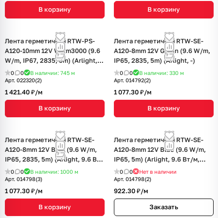
В корзину
В корзину
Лента герметичная RTW-PS-
Лента герметичная RTW-SE-
A120-10mm 12V Warm3000 (9.6
A120-8mm 12V Green (9.6 W/m,
W/m, IP67, 2835, 5m) (Arlight,
IP65, 2835, 5m) (Arlight, -)
9.6 Вт/м, IP67)
0
0
В наличии: 745
м
0
0
В наличии: 330
м
Арт.
022320(2)
Арт.
014792(2)
1 421.40 ₽/
м
1 077.30 ₽/
м
В корзину
В корзину
Лента герметичная RTW-SE-
Лента герметичная RTW-SE-
A120-8mm 12V Blue (9.6 W/m,
A120-8mm 12V Blue (9.6 W/m,
IP65, 2835, 5m) (Arlight, 9.6 Вт/
IP65, 5m) (Arlight, 9.6 Вт/м,
м, IP65)
IP65)
0
0
В наличии: 1000
м
0
0
Нет в наличии
Арт.
014798(3)
Арт.
014798(2)
1 077.30 ₽/
м
922.30 ₽/
м
В корзину
Заказать