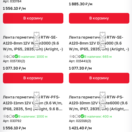
Арт.
033784
1 885.30 ₽/
м
1 556.10 ₽/
м
В корзину
В корзину
Лента герметичная RTW-SE-
Лента герметичная RTW-SE-
A120-8mm 12V Warm3000 (9.6
A120-8mm 12V Day4000 (9.6
W/m, IP65, 2835, 5m) (Arlight, -)
W/m, IP65, 2835, 5m) (Arlight, -)
0
0
В наличии: 1000
м
0
0
В наличии: 665
м
Арт.
015730(2)
Арт.
015441(3)
1 077.30 ₽/
м
1 077.30 ₽/
м
В корзину
В корзину
Лента герметичная RTW-PFS-
Лента герметичная RTW-PS-
A120-11mm 12V Green (9.6 W/m,
A120-10mm 12V White6000 (9.6
IP68, 2835, 5m) (Arlight, 9.6 Вт/
W/m, IP67, 2835, 5m) (Arlight,
м, IP68)
9.6 Вт/м, IP67)
0
0
В наличии: 1000
м
0
0
В наличии: 400
м
Арт.
033792
Арт.
022318(2)
1 556.10 ₽/
м
1 421.40 ₽/
м