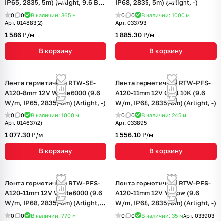
IP65, 2835, 5m) (Arlight, 9.6 Вт/
IP68, 2835, 5m) (Arlight, -)
м, IP65)
0
0
В наличии: 365
м
0
0
В наличии: 1000
м
Арт.
014883(2)
Арт.
033793
1 586 ₽/
м
1 885.30 ₽/
м
В корзину
В корзину
Лента герметичная RTW-SE-
Лента герметичная RTW-PFS-
A120-8mm 12V White6000 (9.6
A120-11mm 12V Cool 10K (9.6
W/m, IP65, 2835, 5m) (Arlight, -)
W/m, IP68, 2835, 5m) (Arlight, -)
0
0
В наличии: 1000
м
0
0
В наличии: 245
м
Арт.
014637(2)
Арт.
033895
1 077.30 ₽/
м
1 556.10 ₽/
м
В корзину
В корзину
Лента герметичная RTW-PFS-
Лента герметичная RTW-PFS-
A120-11mm 12V White6000 (9.6
A120-11mm 12V Yellow (9.6
W/m, IP68, 2835, 5m) (Arlight,
W/m, IP68, 2835, 5m) (Arlight, -)
9.6 Вт/м, IP68)
0
0
В наличии: 770
м
0
0
В наличии: 35
м
Арт.
033903