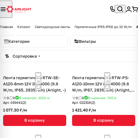
Главная
Каталог
Светодиодные ленты
Герметичные IP65-IP68 до 10 W/m
Категории
Фильтры
Сортировка
Лента герметичная RTW-SE-
Лента герметичная RTW-PS-
A120-8mm 12V Day4000 (9.6
A120-10mm 12V Day4000 (9.6
W/m, IP65, 2835, 5m) (Arlight, -)
W/m, IP67, 2835, 5m) (Arlight,
9.6 Вт/м, IP67)
0
0
В наличии: 1000
м
0
0
В наличии: 765
м
Арт.
015441(2)
Арт.
022319(2)
1 077.30 ₽/
м
1 421.40 ₽/
м
В корзину
В корзину