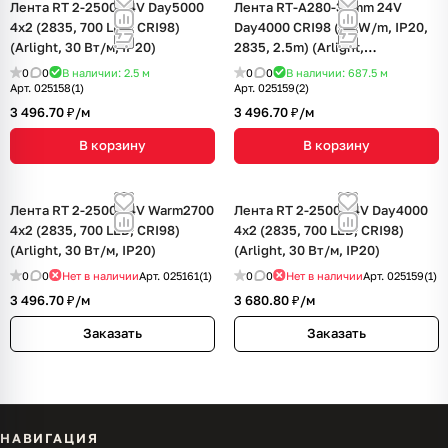
Лента RT 2-2500 24V Day5000
Лента RT-A280-36mm 24V
4x2 (2835, 700 LED, CRI98)
Day4000 CRI98 (30 W/m, IP20,
(Arlight, 30 Вт/м, IP20)
2835, 2.5m) (Arlight,
Открытый)
0
0
В наличии: 2.5
м
0
0
В наличии: 687.5
м
Арт.
025158(1)
Арт.
025159(2)
3 496.70 ₽/
м
3 496.70 ₽/
м
В корзину
В корзину
Лента RT 2-2500 24V Warm2700
Лента RT 2-2500 24V Day4000
4x2 (2835, 700 LED, CRI98)
4x2 (2835, 700 LED, CRI98)
(Arlight, 30 Вт/м, IP20)
(Arlight, 30 Вт/м, IP20)
0
0
Нет в наличии
Арт.
025161(1)
0
0
Нет в наличии
Арт.
025159(1)
3 496.70 ₽/
м
3 680.80 ₽/
м
Заказать
Заказать
НАВИГАЦИЯ