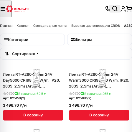
Главная
Каталог
Светодиодные ленты
Высокая цветопередача CRI98
A28
Категории
Фильтры
Сортировка
Лента RT-A280-36mm 24V
Лента RT-A280-36mm 24V
Day5000 CRI98 (30 W/m, IP20,
Warm3000 CRI98 (30 W/m, IP20,
2835, 2.5m) (Arlight,
2835, 2.5m) (Arlight,
Открытый)
Открытый)
0
0
В наличии: 62.5
м
0
0
В наличии: 265
м
Арт.
025158(2)
Арт.
025160(2)
3 496.70 ₽/
м
3 496.70 ₽/
м
В корзину
В корзину