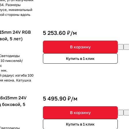
P54. Размеры
рпусе, минимальный
ной стороны вдоль
x15mm 24V RGB
5 253.60 ₽/
м
вой, 5 лет)
В корзину
 Светодиоды
Купить в 1 клик
 10 пикселей/
сс
5 мм.
й радиус изгиба 100
ия неона. Катушка
16x15mm 24V
5 495.90 ₽/
м
д боковой, 5
В корзину
Купить в 1 клик
 Светодиоды