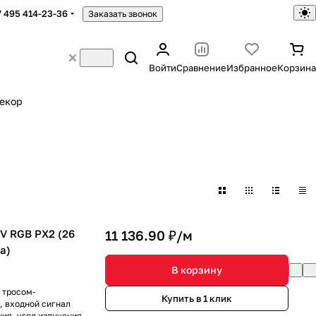
7 495 414-23-36
Заказать звонок
Войти
Сравнение
Избранное
Корзина
екор
V RGB PX2 (26
11 136.90 ₽/
м
да)
В корзину
 тросом-
Купить в 1 клик
, входной сигнал
ния, угол излучения