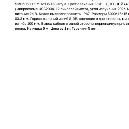
SMD5060 + SMD2835 168 шт/м. Цвет свечения RGB + ДНЕВНОЙ (400
(микросхема UCS2904, 12 пикселей/метр), угол излучения 292°. 
питание 24 В. Класс пылевлагозащиты IP67. Размеры 5000×16×15 
83.3 мм. Горизонтальный изгиб SIDE, свечение в две стороны, м
изгиба 100 мм. Вывод кабеля с одной стороны перпендикулярно л
неона. Катушка 5 м. Цена за 1 м. Гарантия 5 лет.