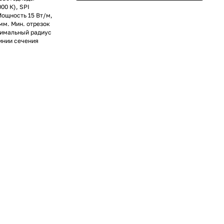
0 К), SPI
Мощность 15 Вт/м,
мм. Мин. отрезок
инимальный радиус
инии сечения