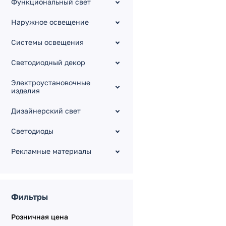
Функциональный свет
Серия WAVE OVAL 24V
Наружное освещение
Серия WAVE SIDE 24V
[mono]
Системы освещения
Серия WAVE аксесссуары
Серия WAVE DOUBLE 24V
Светодиодный декор
Серия HORIZON
Электроустановочные
изделия
Дизайнерский свет
Светодиоды
Рекламные материалы
Фильтры
Розничная цена