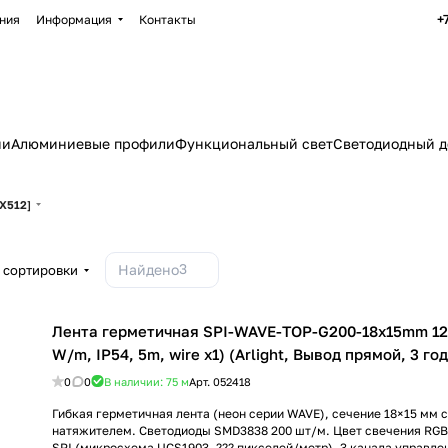
+
ния
Информация
Контакты
ии
Алюминиевые профили
Функциональный свет
Светодиодный д
X512]
3
Найдено
 сортировки
Лента герметичная SPI-WAVE-TOP-G200-18x15mm 12
W/m, IP54, 5m, wire x1) (Arlight, Вывод прямой, 3 го
0
0
В наличии: 75
м
Арт.
052418
Гибкая герметичная лента (неон серии WAVE), сечение 18×15 мм с
натяжителем. Светодиоды SMD3838 200 шт/м. Цвет свечения RGB
SPI (микросхема UCS1903, ??? пикселей/метр), 3 канала управле