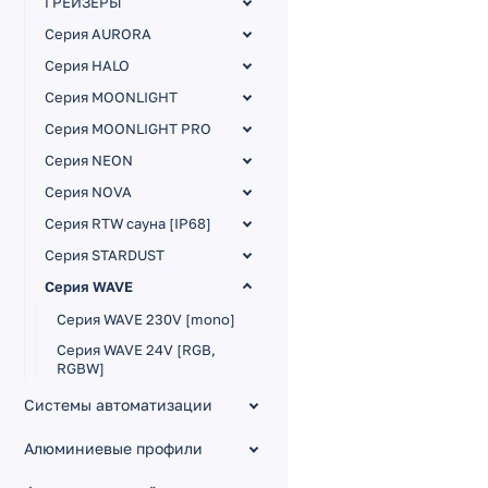
ГРЕЙЗЕРЫ
Серия AURORA
Серия HALO
Серия MOONLIGHT
Серия MOONLIGHT PRO
Серия NEON
Серия NOVA
Серия RTW сауна [IP68]
Серия STARDUST
Серия WAVE
Серия WAVE 230V [mono]
Серия WAVE 24V [RGB,
RGBW]
Серия WAVE 24V [SPI,
Системы автоматизации
DMX512]
Алюминиевые профили
Серия WAVE 24V PU [IP68,
полиуретан]