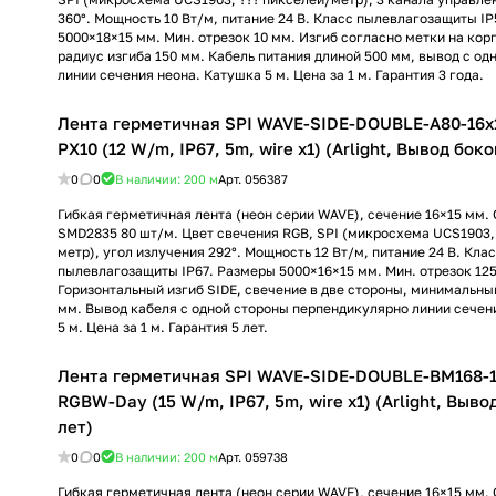
360°. Мощность 10 Вт/м, питание 24 В. Класс пылевлагозащиты I
5000×18×15 мм. Мин. отрезок 10 мм. Изгиб согласно метки на ко
радиус изгиба 150 мм. Кабель питания длиной 500 мм, вывод с од
линии сечения неона. Катушка 5 м. Цена за 1 м. Гарантия 3 года.
Лента герметичная SPI WAVE-SIDE-DOUBLE-A80-16
PX10 (12 W/m, IP67, 5m, wire x1) (Arlight, Вывод боко
0
0
В наличии: 200
м
Арт.
056387
Гибкая герметичная лента (неон серии WAVE), сечение 16×15 мм.
SMD2835 80 шт/м. Цвет свечения RGB, SPI (микросхема UCS1903,
метр), угол излучения 292°. Мощность 12 Вт/м, питание 24 В. Кла
пылевлагозащиты IP67. Размеры 5000×16×15 мм. Мин. отрезок 12
Горизонтальный изгиб SIDE, свечение в две стороны, минимальны
мм. Вывод кабеля с одной стороны перпендикулярно линии сечен
5 м. Цена за 1 м. Гарантия 5 лет.
Лента герметичная SPI WAVE-SIDE-DOUBLE-BM168-
RGBW-Day (15 W/m, IP67, 5m, wire x1) (Arlight, Выво
лет)
0
0
В наличии: 200
м
Арт.
059738
Гибкая герметичная лента (неон серии WAVE), сечение 16×15 мм.