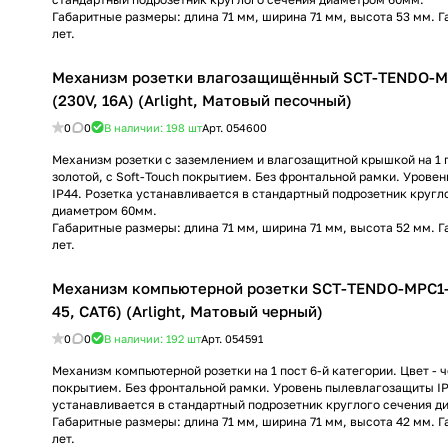
Габаритные размеры: длина 71 мм, ширина 71 мм, высота 53 мм. Г
лет.
Механизм розетки влагозащищённый SCT-TENDO-
(230V, 16A) (Arlight, Матовый песочный)
0
0
В наличии: 198
шт
Арт.
054600
Механизм розетки с заземлением и влагозащитной крышкой на 1 п
золотой, с Soft-Touch покрытием. Без фронтальной рамки. Урове
IP44. Розетка устанавливается в стандартный подрозетник кругл
диаметром 60мм.
Габаритные размеры: длина 71 мм, ширина 71 мм, высота 52 мм. Г
лет.
Механизм компьютерной розетки SCT-TENDO-MPC1-
45, CAT6) (Arlight, Матовый черный)
0
0
В наличии: 192
шт
Арт.
054591
Механизм компьютерной розетки на 1 пост 6-й категории. Цвет - ч
покрытием. Без фронтальной рамки. Уровень пылевлагозащиты IP
устанавливается в стандартный подрозетник круглого сечения д
Габаритные размеры: длина 71 мм, ширина 71 мм, высота 42 мм. Г
лет.