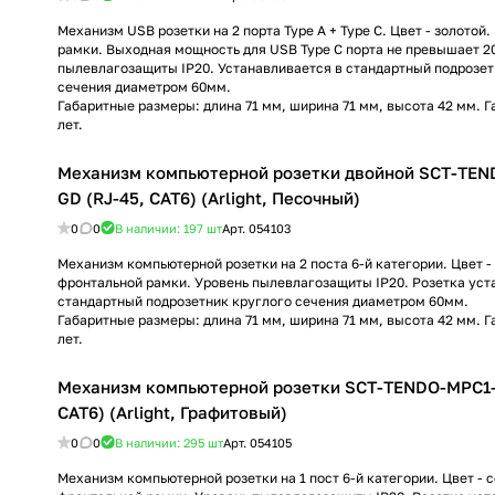
Механизм USB розетки на 2 порта Type A + Type C. Цвет - золотой
рамки. Выходная мощность для USB Type C порта не превышает 2
пылевлагозащиты IP20. Устанавливается в стандартный подрозет
сечения диаметром 60мм.
Габаритные размеры: длина 71 мм, ширина 71 мм, высота 42 мм. Г
лет.
Механизм компьютерной розетки двойной SCT-TEN
GD (RJ-45, CAT6) (Arlight, Песочный)
0
0
В наличии: 197
шт
Арт.
054103
Механизм компьютерной розетки на 2 поста 6-й категории. Цвет - 
фронтальной рамки. Уровень пылевлагозащиты IP20. Розетка уст
стандартный подрозетник круглого сечения диаметром 60мм.
Габаритные размеры: длина 71 мм, ширина 71 мм, высота 42 мм. Г
лет.
Механизм компьютерной розетки SCT-TENDO-MPC1-
CAT6) (Arlight, Графитовый)
0
0
В наличии: 295
шт
Арт.
054105
Механизм компьютерной розетки на 1 пост 6-й категории. Цвет - 