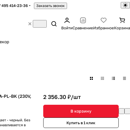
7 495 414-23-36
Заказать звонок
Войти
Сравнение
Избранное
Корзина
екор
-PL-BK (230V,
2 356.30 ₽/
шт
В корзину
вет - черный. Без
Купить в 1 клик
анавливается в