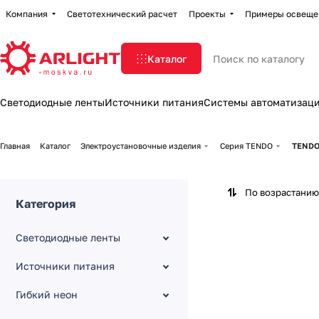
Компания
Светотехнический расчет
Проекты
Примеры освеще
Каталог
Светодиодные ленты
Источники питания
Системы автоматизац
Главная
Каталог
Электроустановочные изделия
Серия TENDO
TENDO
По возрастанию
Категория
Светодиодные ленты
Источники питания
Гибкий неон