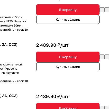
В корзину
черный, с Soft-
Купить в 1 клик
иты IP20. Розетка
иаметром 60мм.
арантийный срок 10
 3A, QC3)
2 489.90 ₽/
шт
В корзину
Без фронтальной
Купить в 1 клик
0W. Уровень
ник круглого
арантийный срок 10
 3A, QC3)
2 489.90 ₽/
шт
В корзину