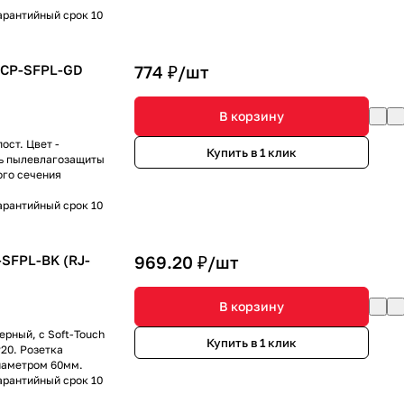
арантийный срок 10
MCP-SFPL-GD
774 ₽/
шт
В корзину
ост. Цвет -
Купить в 1 клик
нь пылевлагозащиты
ого сечения
арантийный срок 10
SFPL-BK (RJ-
969.20 ₽/
шт
В корзину
ерный, с Soft-Touch
Купить в 1 клик
20. Розетка
иаметром 60мм.
арантийный срок 10