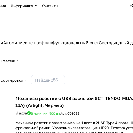
+
ния
Информация
Контакты
ии
Алюминиевые профили
Функциональный свет
Светодиодный д
 Розетки
56
Найдено
 сортировки
Механизм розетки с USB зарядкой SCT-TENDO-MUAA
16A) (Arlight, Черный)
0
0
В наличии: 500
шт
Арт.
054083
Механизм розетки с заземлением на 1 пост и 2USB Type A порта. Ц
фронтальной рамки. Уровень пылевлагозащиты IP20. Розетка уст
стандартный подрозетник круглого сечения диаметром 60мм.