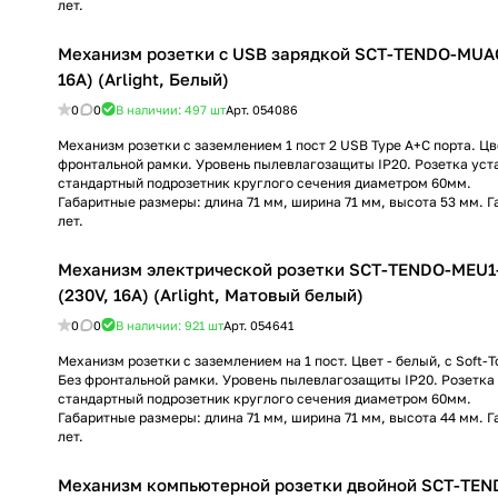
лет.
Механизм розетки с USB зарядкой SCT-TENDO-MUA
16A) (Arlight, Белый)
0
0
В наличии: 497
шт
Арт.
054086
Механизм розетки с заземлением 1 пост 2 USB Type A+C порта. Цве
фронтальной рамки. Уровень пылевлагозащиты IP20. Розетка уст
стандартный подрозетник круглого сечения диаметром 60мм.
Габаритные размеры: длина 71 мм, ширина 71 мм, высота 53 мм. Г
лет.
Механизм электрической розетки SCT-TENDO-MEU
(230V, 16A) (Arlight, Матовый белый)
0
0
В наличии: 921
шт
Арт.
054641
Механизм розетки с заземлением на 1 пост. Цвет - белый, с Soft-
Без фронтальной рамки. Уровень пылевлагозащиты IP20. Розетка
стандартный подрозетник круглого сечения диаметром 60мм.
Габаритные размеры: длина 71 мм, ширина 71 мм, высота 44 мм. Г
лет.
Механизм компьютерной розетки двойной SCT-TE