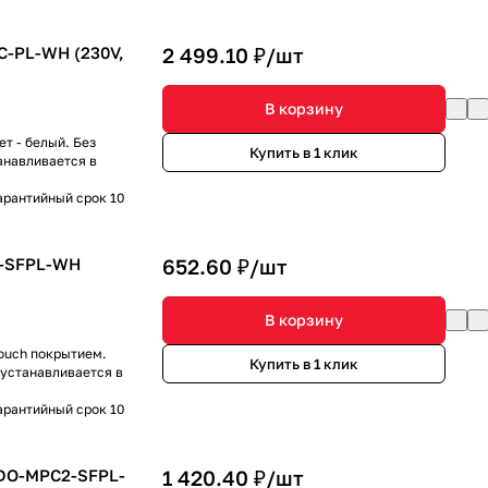
C-PL-WH (230V,
2 499.10 ₽/
шт
В корзину
т - белый. Без
Купить в 1 клик
анавливается в
арантийный срок 10
1-SFPL-WH
652.60 ₽/
шт
В корзину
Touch покрытием.
Купить в 1 клик
 устанавливается в
арантийный срок 10
NDO-MPC2-SFPL-
1 420.40 ₽/
шт