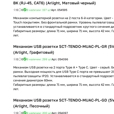
BK (RJ-45, CAT6) (Arlight, Матовый черный)
0
0
В наличии: 197
шт
Арт.
054595
Механизм компьютерной розетки на 2 поста 6-й категории. Цвет - 
Touch покрытием. Без фронтальной рамки. Уровень пылевлагозащ
устанавливается в стандартный подрозетник круглого сечения д
Габаритные размеры: длина 71 мм, ширина 71 мм, высота 42 мм. Г
лет.
Механизм USB розетки SCT-TENDO-MUAC-PL-GR (5V,
(Arlight, Графитовый)
0
0
В наличии: 299
шт
Арт.
054096
Механизм USB розетки на 2 порта Type A + Type C. Цвет - серый. 
рамки. Выходная мощность для USB Type C порта не превышает 2
пылевлагозащиты IP20. Устанавливается в стандартный подрозет
сечения диаметром 60мм.
Габаритные размеры: длина 71 мм, ширина 71 мм, высота 42 мм. Г
лет.
Механизм USB розетки SCT-TENDO-MUAC-PL-GD (5V,
(Arlight, Песочный)
0
0
В наличии: 200
шт
Арт.
054097