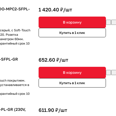
NDO-MPC2-SFPL-
1 420.40 ₽/
шт
В корзину
серый, с Soft-Touch
Купить в 1 клик
20. Розетка
иаметром 60мм.
арантийный срок 10
-SFPL-GR
652.60 ₽/
шт
В корзину
Touch покрытием.
Купить в 1 клик
 устанавливается в
арантийный срок 10
PL-GR (230V,
611.90 ₽/
шт