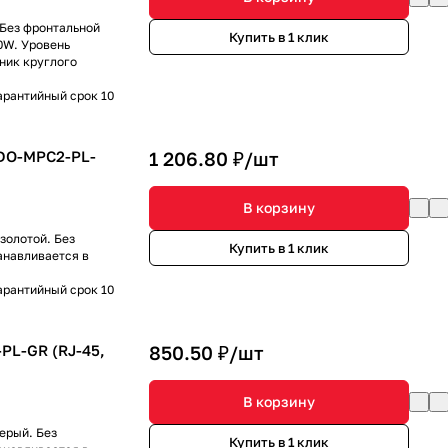
. Без фронтальной
Купить в 1 клик
0W. Уровень
ник круглого
арантийный срок 10
DO-MPC2-PL-
1 206.80 ₽/
шт
В корзину
золотой. Без
Купить в 1 клик
анавливается в
арантийный срок 10
PL-GR (RJ-45,
850.50 ₽/
шт
В корзину
серый. Без
Купить в 1 клик