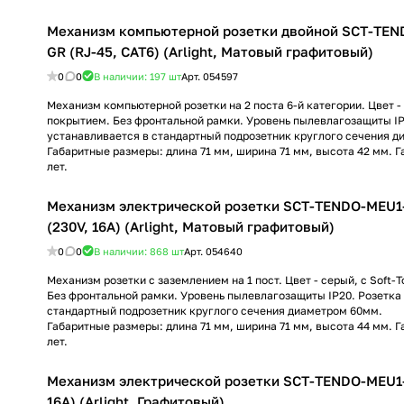
Механизм компьютерной розетки двойной SCT-TE
GR (RJ-45, CAT6) (Arlight, Матовый графитовый)
0
0
В наличии: 197
шт
Арт.
054597
Механизм компьютерной розетки на 2 поста 6-й категории. Цвет - 
покрытием. Без фронтальной рамки. Уровень пылевлагозащиты IP
устанавливается в стандартный подрозетник круглого сечения д
Габаритные размеры: длина 71 мм, ширина 71 мм, высота 42 мм. Г
лет.
Механизм электрической розетки SCT-TENDO-MEU1
(230V, 16A) (Arlight, Матовый графитовый)
0
0
В наличии: 868
шт
Арт.
054640
Механизм розетки с заземлением на 1 пост. Цвет - серый, с Soft-
Без фронтальной рамки. Уровень пылевлагозащиты IP20. Розетка
стандартный подрозетник круглого сечения диаметром 60мм.
Габаритные размеры: длина 71 мм, ширина 71 мм, высота 44 мм. Г
лет.
Механизм электрической розетки SCT-TENDO-MEU1-
16A) (Arlight, Графитовый)