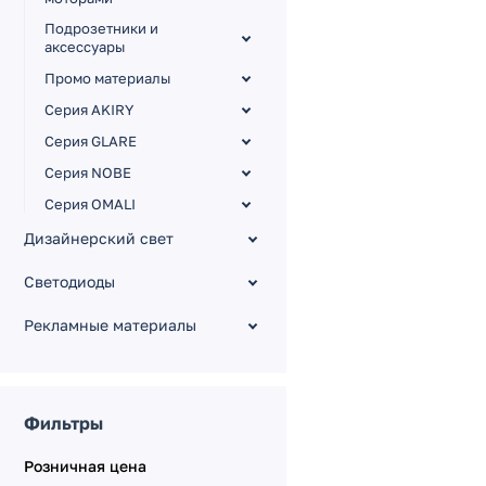
Подрозетники и
аксессуары
Промо материалы
Серия AKIRY
Серия GLARE
Серия NOBE
Серия OMALI
Серия OMALI [Zigbee,
Дизайнерский свет
сенсор]
Светодиоды
Серия PERIO
Серия TENDO
Рекламные материалы
TENDO Выключатели
TENDO Рамки, панели,
заглушки
Фильтры
TENDO Розетки
Розничная цена
Серия VERSA