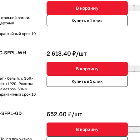
В корзину
онтальной рамки.
Купить в 1 клик
дартный
арантийный срок 10
AC-SFPL-WH
2 613.40 ₽/
шт
В корзину
т - белый, с Soft-
Купить в 1 клик
иты IP20. Розетка
иаметром 60мм.
арантийный срок 10
-SFPL-GD
652.60 ₽/
шт
В корзину
t-Touch покрытием.