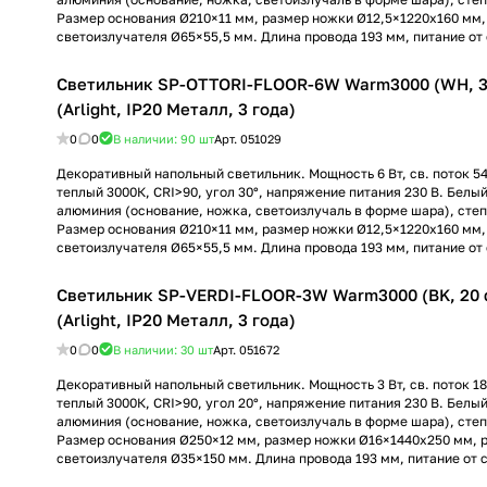
Размер основания Ø210×11 мм, размер ножки Ø12,5×1220х160 мм,
светоизлучателя Ø65×55,5 мм. Длина провода 193 мм, питание от 
Светильник SP-OTTORI-FLOOR-6W Warm3000 (WH, 30
(Arlight, IP20 Металл, 3 года)
0
0
В наличии: 90
шт
Арт.
051029
Декоративный напольный светильник. Мощность 6 Вт, св. поток 54
теплый 3000К, CRI>90, угол 30°, напряжение питания 230 В. Белый
алюминия (основание, ножка, светоизлучаль в форме шара), степ
Размер основания Ø210×11 мм, размер ножки Ø12,5×1220х160 мм,
светоизлучателя Ø65×55,5 мм. Длина провода 193 мм, питание от 
Светильник SP-VERDI-FLOOR-3W Warm3000 (BK, 20 
(Arlight, IP20 Металл, 3 года)
0
0
В наличии: 30
шт
Арт.
051672
Декоративный напольный светильник. Мощность 3 Вт, св. поток 18
теплый 3000К, CRI>90, угол 20°, напряжение питания 230 В. Белый
алюминия (основание, ножка, светоизлучаль в форме шара), степ
Размер основания Ø250×12 мм, размер ножки Ø16×1440х250 мм, 
светоизлучателя Ø35×150 мм. Длина провода 193 мм, питание от с