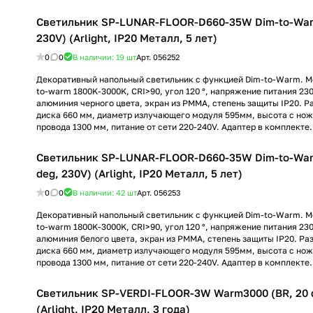
Светильник SP-LUNAR-FLOOR-D660-35W Dim-to-Warm
230V) (Arlight, IP20 Металл, 5 лет)
0
0
В наличии: 19
шт
Арт.
056252
Декоративный напольный светильник с функцией Dim-to-Warm. Мо
to-warm 1800K-3000K, CRI>90, угол 120 °, напряжение питания 230
алюминия черного цвета, экран из PMMA, степень защиты IP20. Р
диска 660 мм, диаметр излучающего модуля 595мм, высота с нож
провода 1300 мм, питание от сети 220-240V. Адаптер в комплекте.
Светильник SP-LUNAR-FLOOR-D660-35W Dim-to-War
deg, 230V) (Arlight, IP20 Металл, 5 лет)
0
0
В наличии: 42
шт
Арт.
056253
Декоративный напольный светильник с функцией Dim-to-Warm. Мо
to-warm 1800K-3000K, CRI>90, угол 120 °, напряжение питания 230
алюминия белого цвета, экран из PMMA, степень защиты IP20. Ра
диска 660 мм, диаметр излучающего модуля 595мм, высота с нож
провода 1300 мм, питание от сети 220-240V. Адаптер в комплекте.
Светильник SP-VERDI-FLOOR-3W Warm3000 (BR, 20 
(Arlight, IP20 Металл, 3 года)