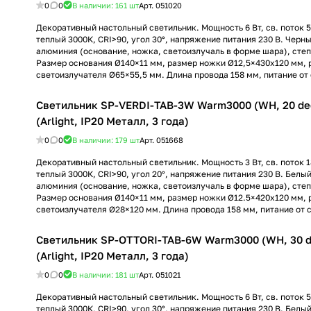
0
0
В наличии: 161
шт
Арт.
051020
Декоративный настольный светильник. Мощность 6 Вт, св. поток 5
теплый 3000К, CRI>90, угол 30°, напряжение питания 230 В. Черны
алюминия (основание, ножка, светоизлучаль в форме шара), степ
Размер основания Ø140×11 мм, размер ножки Ø12,5×430х120 мм, 
светоизлучателя Ø65×55,5 мм. Длина провода 158 мм, питание от 
Светильник SP-VERDI-TAB-3W Warm3000 (WH, 20 de
(Arlight, IP20 Металл, 3 года)
0
0
В наличии: 179
шт
Арт.
051668
Декоративный настольный светильник. Мощность 3 Вт, св. поток 1
теплый 3000К, CRI>90, угол 20°, напряжение питания 230 В. Белый
алюминия (основание, ножка, светоизлучаль в форме шара), степ
Размер основания Ø140×11 мм, размер ножки Ø12.5×420х120 мм, 
светоизлучателя Ø28×120 мм. Длина провода 158 мм, питание от с
Светильник SP-OTTORI-TAB-6W Warm3000 (WH, 30 d
(Arlight, IP20 Металл, 3 года)
0
0
В наличии: 181
шт
Арт.
051021
Декоративный настольный светильник. Мощность 6 Вт, св. поток 5
теплый 3000К, CRI>90, угол 30°, напряжение питания 230 В. Белый