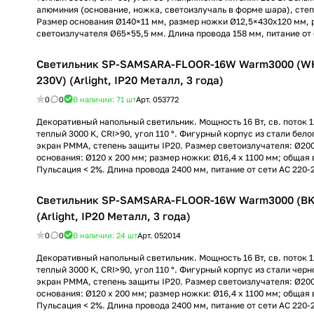
алюминия (основание, ножка, светоизлучаль в форме шара), степ
Размер основания Ø140×11 мм, размер ножки Ø12,5×430х120 мм, 
светоизлучателя Ø65×55,5 мм. Длина провода 158 мм, питание от 
Светильник SP-SAMSARA-FLOOR-16W Warm3000 (WH,
230V) (Arlight, IP20 Металл, 3 года)
0
0
В наличии: 71
шт
Арт.
053772
Декоративный напольный светильник. Мощность 16 Вт, св. поток 1
теплый 3000 K, CRI>90, угол 110 °. Фигурный корпус из стали бел
экран PMMA, степень защиты IP20. Размер светоизлучателя: Ø20
основания: Ø120 x 200 мм; размер ножки: Ø16,4 x 1100 мм; общая 
Пульсация < 2%. Длина провода 2400 мм, питание от сети AC 220-
Светильник SP-SAMSARA-FLOOR-16W Warm3000 (BK, 
(Arlight, IP20 Металл, 3 года)
0
0
В наличии: 24
шт
Арт.
052014
Декоративный напольный светильник. Мощность 16 Вт, св. поток 1
теплый 3000 K, CRI>90, угол 110 °. Фигурный корпус из стали чер
экран PMMA, степень защиты IP20. Размер светоизлучателя: Ø20
основания: Ø120 x 200 мм; размер ножки: Ø16,4 x 1100 мм; общая 
Пульсация < 2%. Длина провода 2400 мм, питание от сети AC 220-