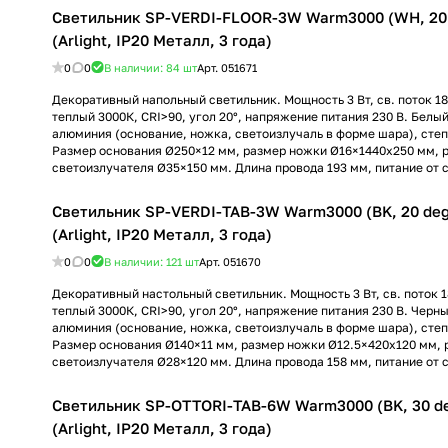
Светильник SP-VERDI-FLOOR-3W Warm3000 (WH, 20 
(Arlight, IP20 Металл, 3 года)
0
0
В наличии: 84
шт
Арт.
051671
Декоративный напольный светильник. Мощность 3 Вт, св. поток 18
теплый 3000К, CRI>90, угол 20°, напряжение питания 230 В. Белый
алюминия (основание, ножка, светоизлучаль в форме шара), степ
Размер основания Ø250×12 мм, размер ножки Ø16×1440х250 мм, 
светоизлучателя Ø35×150 мм. Длина провода 193 мм, питание от с
Светильник SP-VERDI-TAB-3W Warm3000 (BK, 20 deg
(Arlight, IP20 Металл, 3 года)
0
0
В наличии: 121
шт
Арт.
051670
Декоративный настольный светильник. Мощность 3 Вт, св. поток 1
теплый 3000К, CRI>90, угол 20°, напряжение питания 230 В. Черны
алюминия (основание, ножка, светоизлучаль в форме шара), степ
Размер основания Ø140×11 мм, размер ножки Ø12.5×420х120 мм, 
светоизлучателя Ø28×120 мм. Длина провода 158 мм, питание от с
Светильник SP-OTTORI-TAB-6W Warm3000 (BK, 30 de
(Arlight, IP20 Металл, 3 года)