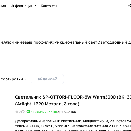
+
ния
Информация
Контакты
ии
Алюминиевые профили
Функциональный свет
Светодиодный д
43
Найдено
 сортировки
Светильник SP-OTTORI-FLOOR-6W Warm3000 (BK, 30
(Arlight, IP20 Металл, 3 года)
0
0
В наличии: 65
шт
Арт.
048166
Декоративный напольный светильник. Мощность 6 Вт, св. поток 54
теплый 3000К, CRI>90, угол 30°, напряжение питания 230 В. Черны
алюминия (основание, ножка, светоизлучаль в форме шара), степ