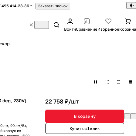
7 495 414-23-36
Заказать звонок
Войти
Сравнение
Избранное
Корзина
екор
 deg, 230V)
22 758 ₽/
шт
В корзину
0 лм, 90 лм/Вт,
Купить в 1 клик
й корпус из
ень защиты IP20.