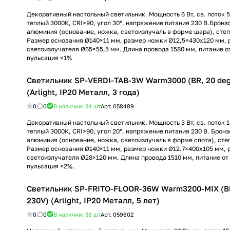
Декоративный настольный светильник. Мощность 6 Вт, св. поток 5
теплый 3000К, CRI>90, угол 30°, напряжение питания 230 В.Бронз
алюминия (основание, ножка, светоизлучаль в форме шара), степ
Размер основания Ø140×11 мм, размер ножки Ø12,5×430х120 мм, 
светоизлучателя Ø65×55,5 мм. Длина провода 1580 мм, питание от
пульсация <1%
Светильник SP-VERDI-TAB-3W Warm3000 (BR, 20 deg
(Arlight, IP20 Металл, 3 года)
0
0
В наличии: 34
шт
Арт.
058489
Декоративный настольный светильник. Мощность 3 Вт, св. поток 1
теплый 3000К, CRI>90, угол 20°, напряжение питания 230 В. Брон
алюминия (основание, ножка, светоизлучаль в форме спота), сте
Размер основания Ø140×11 мм, размер ножки Ø12.7×400х105 мм, 
светоизлучателя Ø28×120 мм. Длина провода 1510 мм, питание от 
пульсация <2%.
Светильник SP-FRITO-FLOOR-36W Warm3200-MIX (BK
230V) (Arlight, IP20 Металл, 5 лет)
0
0
В наличии: 38
шт
Арт.
059602