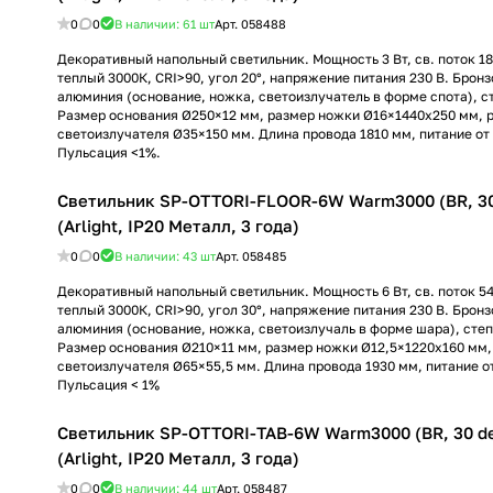
0
0
В наличии: 61
шт
Арт.
058488
Декоративный напольный светильник. Мощность 3 Вт, св. поток 18
теплый 3000К, CRI>90, угол 20°, напряжение питания 230 В. Брон
алюминия (основание, ножка, светоизлучатель в форме спота), с
Размер основания Ø250×12 мм, размер ножки Ø16×1440х250 мм, 
светоизлучателя Ø35×150 мм. Длина провода 1810 мм, питание от 
Пульсация <1%.
Светильник SP-OTTORI-FLOOR-6W Warm3000 (BR, 30
(Arlight, IP20 Металл, 3 года)
0
0
В наличии: 43
шт
Арт.
058485
Декоративный напольный светильник. Мощность 6 Вт, св. поток 54
теплый 3000К, CRI>90, угол 30°, напряжение питания 230 В. Брон
алюминия (основание, ножка, светоизлучаль в форме шара), степ
Размер основания Ø210×11 мм, размер ножки Ø12,5×1220х160 мм,
светоизлучателя Ø65×55,5 мм. Длина провода 1930 мм, питание от
Пульсация < 1%
Светильник SP-OTTORI-TAB-6W Warm3000 (BR, 30 de
(Arlight, IP20 Металл, 3 года)
0
0
В наличии: 44
шт
Арт.
058487