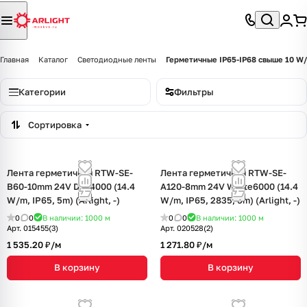
Главная
Каталог
Светодиодные ленты
Герметичные IP65-IP68 свыше 10 W
Категории
Фильтры
Сортировка
Лента герметичная RTW-SE-
Лента герметичная RTW-SE-
B60-10mm 24V Day4000 (14.4
A120-8mm 24V White6000 (14.4
W/m, IP65, 5m) (Arlight, -)
W/m, IP65, 2835, 5m) (Arlight, -)
0
0
В наличии: 1000
м
0
0
В наличии: 1000
м
Арт.
015455(3)
Арт.
020528(2)
1 535.20 ₽/
м
1 271.80 ₽/
м
В корзину
В корзину