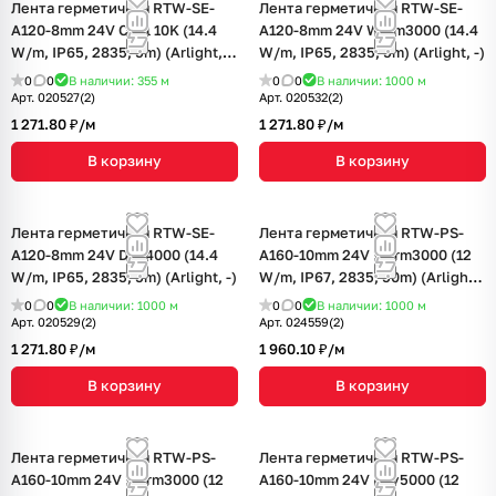
Лента герметичная RTW-SE-
Лента герметичная RTW-SE-
A120-8mm 24V Cool 10K (14.4
A120-8mm 24V Warm3000 (14.4
W/m, IP65, 2835, 5m) (Arlight,
W/m, IP65, 2835, 5m) (Arlight, -)
14.4 Вт/м, IP65)
0
0
В наличии: 355
м
0
0
В наличии: 1000
м
Арт.
020527(2)
Арт.
020532(2)
1 271.80 ₽/
м
1 271.80 ₽/
м
В корзину
В корзину
Лента герметичная RTW-SE-
Лента герметичная RTW-PS-
A120-8mm 24V Day4000 (14.4
A160-10mm 24V Warm3000 (12
W/m, IP65, 2835, 5m) (Arlight, -)
W/m, IP67, 2835, 50m) (Arlight,
12 Вт/м, IP67)
0
0
В наличии: 1000
м
0
0
В наличии: 1000
м
Арт.
020529(2)
Арт.
024559(2)
1 271.80 ₽/
м
1 960.10 ₽/
м
В корзину
В корзину
Лента герметичная RTW-PS-
Лента герметичная RTW-PS-
A160-10mm 24V Warm3000 (12
A160-10mm 24V Day5000 (12