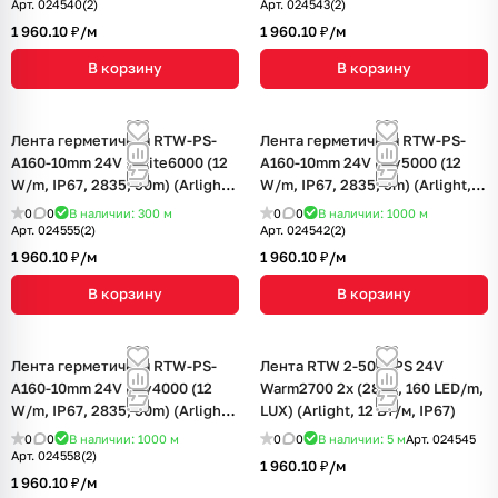
Арт.
024540(2)
Арт.
024543(2)
1 960.10 ₽/
м
1 960.10 ₽/
м
В корзину
В корзину
Лента герметичная RTW-PS-
Лента герметичная RTW-PS-
A160-10mm 24V White6000 (12
A160-10mm 24V Day5000 (12
W/m, IP67, 2835, 50m) (Arlight,
W/m, IP67, 2835, 5m) (Arlight,
12 Вт/м, IP67)
12 Вт/м, IP67)
0
0
В наличии: 300
м
0
0
В наличии: 1000
м
Арт.
024555(2)
Арт.
024542(2)
1 960.10 ₽/
м
1 960.10 ₽/
м
В корзину
В корзину
Лента герметичная RTW-PS-
Лента RTW 2-5000PS 24V
A160-10mm 24V Day4000 (12
Warm2700 2x (2835, 160 LED/m,
W/m, IP67, 2835, 50m) (Arlight,
LUX) (Arlight, 12 Вт/м, IP67)
12 Вт/м, IP67)
0
0
В наличии: 1000
м
0
0
В наличии: 5
м
Арт.
024545
Арт.
024558(2)
1 960.10 ₽/
м
1 960.10 ₽/
м