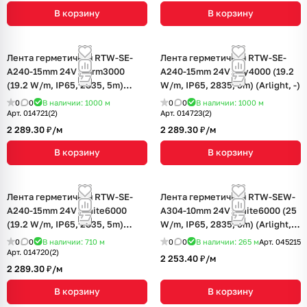
В корзину
В корзину
Лента герметичная RTW-SE-
Лента герметичная RTW-SE-
A240-15mm 24V Warm3000
A240-15mm 24V Day4000 (19.2
(19.2 W/m, IP65, 2835, 5m)
W/m, IP65, 2835, 5m) (Arlight, -)
(Arlight, -)
0
0
В наличии: 1000
м
0
0
В наличии: 1000
м
Арт.
014721(2)
Арт.
014723(2)
2 289.30 ₽/
м
2 289.30 ₽/
м
В корзину
В корзину
Лента герметичная RTW-SE-
Лента герметичная RTW-SEW-
A240-15mm 24V White6000
A304-10mm 24V White6000 (25
(19.2 W/m, IP65, 2835, 5m)
W/m, IP65, 2835, 5m) (Arlight, 5
(Arlight, -)
лет)
0
0
В наличии: 710
м
0
0
В наличии: 265
м
Арт.
045215
Арт.
014720(2)
2 253.40 ₽/
м
2 289.30 ₽/
м
В корзину
В корзину