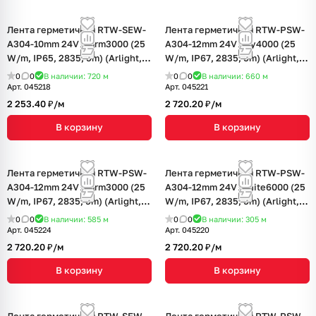
Лента герметичная RTW-SEW-
Лента герметичная RTW-PSW-
A304-10mm 24V Warm3000 (25
A304-12mm 24V Day4000 (25
W/m, IP65, 2835, 5m) (Arlight, 5
W/m, IP67, 2835, 5m) (Arlight, 5
лет)
лет)
0
0
В наличии: 720
м
0
0
В наличии: 660
м
Арт.
045218
Арт.
045221
2 253.40 ₽/
м
2 720.20 ₽/
м
В корзину
В корзину
Лента герметичная RTW-PSW-
Лента герметичная RTW-PSW-
A304-12mm 24V Warm3000 (25
A304-12mm 24V White6000 (25
W/m, IP67, 2835, 5m) (Arlight, 5
W/m, IP67, 2835, 5m) (Arlight, 5
лет)
лет)
0
0
В наличии: 585
м
0
0
В наличии: 305
м
Арт.
045224
Арт.
045220
2 720.20 ₽/
м
2 720.20 ₽/
м
В корзину
В корзину