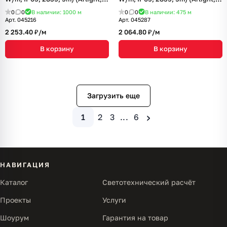
лет)
лет)
0
0
В наличии: 1000
м
0
0
В наличии: 475
м
Арт.
045216
Арт.
045287
2 253.40 ₽/
м
2 064.80 ₽/
м
В корзину
В корзину
Загрузить еще
›
1
2
3
...
6
НАВИГАЦИЯ
Каталог
Светотехнический расчёт
Проекты
Услуги
Шоурум
Гарантия на товар