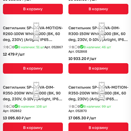
В корзину
В корзину
Светильник SP-ARIVA-MOTION-
Светильник SP-ARIVA-DIM-
R260-100W White5000 (BK, 60
R300-150W White5000 (BK, 60
deg, 230V) (Arlight, IP65
deg, 230V, 0-10V) (Arlight, IP65
Металл, 5 лет)
Металл, 5 лет)
0
0
В наличии: 51
шт
Арт.
052867
0
0
В наличии: 46
шт
Арт.
052868
12 479 ₽/
шт
10 933.20 ₽/
шт
В корзину
В корзину
Светильник SP-ARIVA-DIM-
Светильник SP-ARIVA-MOTION-
R350-200W White5000 (BK, 90
R350-200W White5000 (BK, 60
deg, 230V, 0-10V) (Arlight, IP65
deg, 230V) (Arlight, IP65
Металл, 5 лет)
Металл, 5 лет)
0
0
В наличии: 108
шт
0
0
В наличии: 99
шт
Арт.
052862
Арт.
052870
13 095.60 ₽/
шт
17 065.30 ₽/
шт
В корзину
В корзину