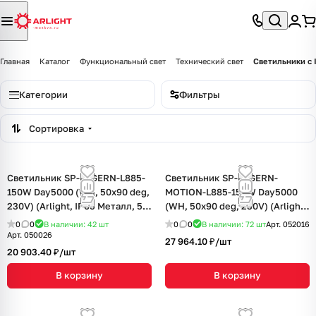
Главная
Каталог
Функциональный свет
Технический свет
Светильники с 
Категории
Фильтры
Сортировка
Светильник SP-LAGERN-L885-
Светильник SP-LAGERN-
150W Day5000 (WH, 50х90 deg,
MOTION-L885-150W Day5000
230V) (Arlight, IP65 Металл, 5
(WH, 50х90 deg, 230V) (Arlight,
лет)
IP65 Металл, 5 лет)
0
0
В наличии: 42
шт
0
0
В наличии: 72
шт
Арт.
052016
Арт.
050026
27 964.10 ₽/
шт
20 903.40 ₽/
шт
В корзину
В корзину