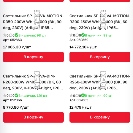
Светильник SP-ARIVA-MOTION-
Светильник SP-ARIVA-MOTION-
R350-200W White5000 (BK, 90
R300-150W White5000 (BK, 60
deg, 230V) (Arlight, IP65
deg, 230V) (Arlight, IP65
Металл, 5 лет)
Металл, 5 лет)
0
0
В наличии: 98
шт
0
0
В наличии: 99
шт
Арт.
052863
Арт.
052869
17 065.30 ₽/
шт
14 772.10 ₽/
шт
В корзину
В корзину
Светильник SP-ARIVA-DIM-
Светильник SP-ARIVA-MOTION-
R260-100W White5000 (BK, 60
R260-100W White5000 (BK, 90
deg, 230V, 0-10V) (Arlight, IP65
deg, 230V) (Arlight, IP65
Металл, 5 лет)
Металл, 5 лет)
0
0
В наличии: 129
шт
0
0
В наличии: 90
шт
Арт.
052866
Арт.
052865
8 770.80 ₽/
шт
12 479 ₽/
шт
В корзину
В корзину