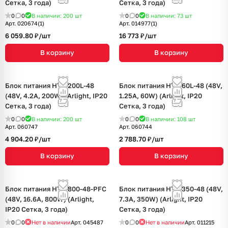
Сетка, 3 года)
Сетка, 3 года)
0
0
В наличии: 200
шт
0
0
В наличии: 73
шт
Арт.
020674(1)
Арт.
014977(1)
6 059.80 ₽/
шт
16 773 ₽/
шт
В корзину
В корзину
Блок питания HTS-200L-48
Блок питания HTS-60L-48 (48V,
(48V, 4.2A, 200W) (Arlight, IP20
1.25A, 60W) (Arlight, IP20
Сетка, 3 года)
Сетка, 3 года)
0
0
В наличии: 200
шт
0
0
В наличии: 108
шт
Арт.
060747
Арт.
060744
4 904.20 ₽/
шт
2 788.70 ₽/
шт
В корзину
В корзину
Блок питания HTS-800-48-PFC
Блок питания HTS-350-48 (48V,
(48V, 16.6A, 800W) (Arlight,
7.3A, 350W) (Arlight, IP20
IP20 Сетка, 3 года)
Сетка, 3 года)
0
0
Нет в наличии
Арт.
045487
0
0
Нет в наличии
Арт.
011215