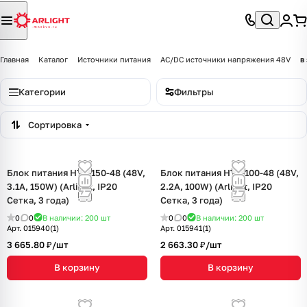
Главная
Каталог
Источники питания
AC/DC источники напряжения 48V
в
Категории
Фильтры
Сортировка
Блок питания HTS-150-48 (48V,
Блок питания HTS-100-48 (48V,
3.1A, 150W) (Arlight, IP20
2.2A, 100W) (Arlight, IP20
Сетка, 3 года)
Сетка, 3 года)
0
0
В наличии: 200
шт
0
0
В наличии: 200
шт
Арт.
015940(1)
Арт.
015941(1)
3 665.80 ₽/
шт
2 663.30 ₽/
шт
В корзину
В корзину