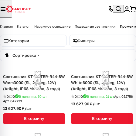
Главная
Каталог
Наружное освещение
Подводные светильники
Прожект
Категории
Фильтры
Сортировка
Светильник KT-WATER-R44-8W
Светильник KT-WATER-R44-8W
Warm3000 (SL, 24 deg, 12V)
White6000 (SL, 24 deg, 12V)
(Arlight, IP68 Металл, 3 года)
(Arlight, IP68 Металл, 3 года)
0
0
В наличии: 50
шт
0
0
В наличии: 21
шт
Арт.
032756
Арт.
047733
13 627.90 ₽/
шт
13 627.90 ₽/
шт
В корзину
В корзину