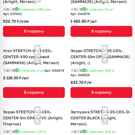
(Arlight, Металл)
(GAMMA35) (Arlight, Металл)
0
0
В наличии: 245
ком
0
0
В наличии: 10
шт
Арт.
037001
Арт.
046876
522.70 ₽/
ком
1 482.80 ₽/
шт
В корзину
В корзину
Угол STRETCH-S-50-CEIL-
Экран STRETCH-S-35-CEIL-
CENTER-X90 крестовой
CENTER-10m OPAL (GAMMA35)
(GAMMA50) (Arlight, Металл)
(Arlight, -)
0
0
В наличии: 4
шт
Арт.
046879
0
0
В наличии: 500
м
Арт.
046819
2 118.30 ₽/
шт
632.70 ₽/
м
В корзину
В корзину
Экран STRETCH-25-CEIL-
Заглушка STRETCH-20-CEIL-D-
CENTER-5m OPAL-PVC (Arlight,
CENTER BLACK (Arlight,
Пластик)
Металл)
0
0
В наличии: 275
м
0
0
В наличии: 500
шт