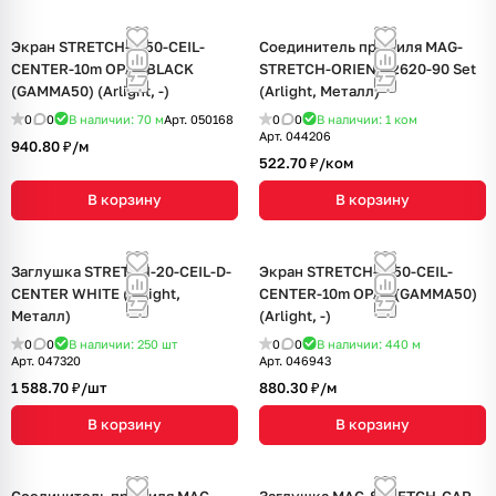
Экран STRETCH-S-50-CEIL-
Соединитель профиля MAG-
CENTER-10m OPAL BLACK
STRETCH-ORIENT-2620-90 Set
(GAMMA50) (Arlight, -)
(Arlight, Металл)
0
0
В наличии: 70
м
Арт.
050168
0
0
В наличии: 1
ком
Арт.
044206
940.80 ₽/
м
522.70 ₽/
ком
В корзину
В корзину
Заглушка STRETCH-20-CEIL-D-
Экран STRETCH-S-50-CEIL-
CENTER WHITE (Arlight,
CENTER-10m OPAL (GAMMA50)
Металл)
(Arlight, -)
0
0
В наличии: 250
шт
0
0
В наличии: 440
м
Арт.
047320
Арт.
046943
1 588.70 ₽/
шт
880.30 ₽/
м
В корзину
В корзину