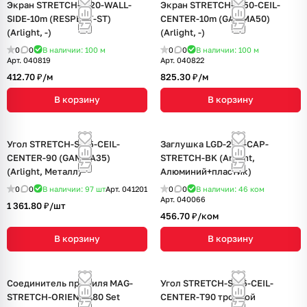
Экран STRETCH-S-20-WALL-
Экран STRETCH-S-50-CEIL-
SIDE-10m (RESPECT-ST)
CENTER-10m (GAMMA50)
(Arlight, -)
(Arlight, -)
0
0
В наличии: 100
м
0
0
В наличии: 100
м
Арт.
040819
Арт.
040822
412.70 ₽/
м
825.30 ₽/
м
В корзину
В корзину
Угол STRETCH-S-35-CEIL-
Заглушка LGD-2TR-CAP-
CENTER-90 (GAMMA35)
STRETCH-BK (Arlight,
(Arlight, Металл)
Алюминий+пластик)
0
0
В наличии: 97
шт
Арт.
041201
0
0
В наличии: 46
ком
Арт.
040066
1 361.80 ₽/
шт
456.70 ₽/
ком
В корзину
В корзину
Соединитель профиля MAG-
Угол STRETCH-S-35-CEIL-
STRETCH-ORIENT-180 Set
CENTER-T90 тройной