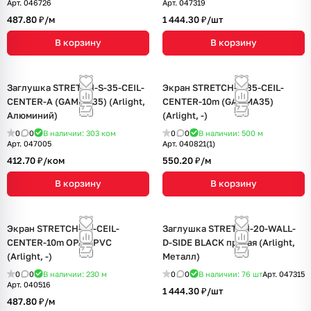
Арт.
046726
Арт.
047319
487.80 ₽/
м
1 444.30 ₽/
шт
В корзину
В корзину
Заглушка STRETCH-S-35-CEIL-
Экран STRETCH-S-35-CEIL-
CENTER-A (GAMMA35) (Arlight,
CENTER-10m (GAMMA35)
Алюминий)
(Arlight, -)
0
0
В наличии: 303
ком
0
0
В наличии: 500
м
Арт.
047005
Арт.
040821(1)
412.70 ₽/
ком
550.20 ₽/
м
В корзину
В корзину
Экран STRETCH-25-CEIL-
Заглушка STRETCH-20-WALL-
CENTER-10m OPAL-PVC
D-SIDE BLACK правая (Arlight,
(Arlight, -)
Металл)
0
0
В наличии: 230
м
0
0
В наличии: 76
шт
Арт.
047315
Арт.
040516
1 444.30 ₽/
шт
487.80 ₽/
м