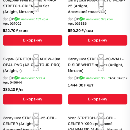
Соединитель профиля MAG-
Заглушка MAG-STRETCH-CAP-
STRETCH-ORIENT-90 Set
25 (Arlight,
(Arlight, Металл)
Алюминий+пластик)
0
0
В наличии: 152
ком
0
0
В наличии: 373
ком
Арт.
037002
Арт.
036886
522.70 ₽/
ком
550.20 ₽/
ком
В корзину
В корзину
Экран STRETCH-SHADOW-10m
Заглушка STRETCH-20-WALL-
OPAL-PVC (A2-CONTOUR-PRO)
D-SIDE WHITE правая (Arlight,
(Arlight, -)
Металл)
0
0
В наличии: 500
м
0
0
В наличии: 36
шт
Арт.
047317
Арт.
040644
1 444.30 ₽/
шт
385.10 ₽/
м
В корзину
В корзину
Заглушка STRETCH-25-CEIL-
Угол STRETCH-S-35-CEIL-
CENTER (Arlight,
CENTER-X90 крестовой
Алюминий+пластик)
(GAMMA35) (Arlight, Металл)