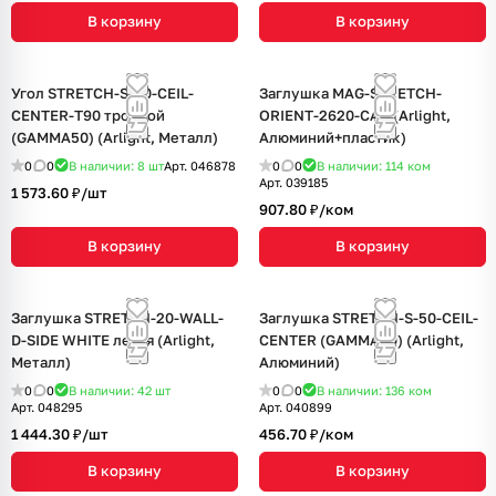
В корзину
В корзину
Угол STRETCH-S-50-CEIL-
Заглушка MAG-STRETCH-
CENTER-T90 тройной
ORIENT-2620-CAP (Arlight,
(GAMMA50) (Arlight, Металл)
Алюминий+пластик)
0
0
В наличии: 8
шт
Арт.
046878
0
0
В наличии: 114
ком
Арт.
039185
1 573.60 ₽/
шт
907.80 ₽/
ком
В корзину
В корзину
Заглушка STRETCH-20-WALL-
Заглушка STRETCH-S-50-CEIL-
D-SIDE WHITE левая (Arlight,
CENTER (GAMMA50) (Arlight,
Металл)
Алюминий)
0
0
В наличии: 42
шт
0
0
В наличии: 136
ком
Арт.
048295
Арт.
040899
1 444.30 ₽/
шт
456.70 ₽/
ком
В корзину
В корзину