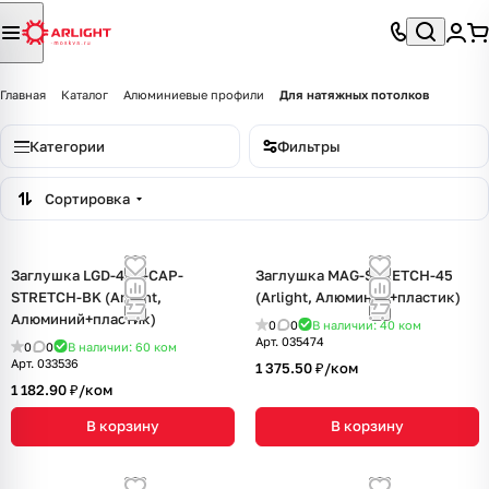
Главная
Каталог
Алюминиевые профили
Для натяжных потолков
Категории
Фильтры
Сортировка
Заглушка LGD-4TR-CAP-
Заглушка MAG-STRETCH-45
STRETCH-BK (Arlight,
(Arlight, Алюминий+пластик)
Алюминий+пластик)
0
0
В наличии: 40
ком
Арт.
035474
0
0
В наличии: 60
ком
Арт.
033536
1 375.50 ₽/
ком
1 182.90 ₽/
ком
В корзину
В корзину