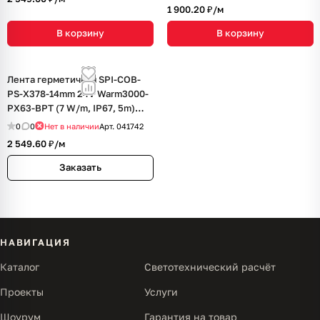
1 900.20 ₽/
м
В корзину
В корзину
Лента герметичная SPI-COB-
PS-X378-14mm 24V Warm3000-
PX63-BPT (7 W/m, IP67, 5m)
(Arlight, бегущий огонь)
0
0
Нет в наличии
Арт.
041742
2 549.60 ₽/
м
Заказать
НАВИГАЦИЯ
Каталог
Светотехнический расчёт
Проекты
Услуги
Шоурум
Гарантия на товар