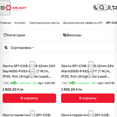
Главная
Каталог
Светодиодные ленты
Динамические эффекты SPI
SPI CO
Категории
Фильтры
Сортировка
Лента SPI-COB-X378-12mm 24V
Лента SPI-COB-X378-12mm 24V
Day4000-PX63-BPT (7 W/m,
Warm3000-PX63-BPT (7 W/m,
IP20, 5m) (Arlight, бегущий
IP20, 5m) (Arlight, бегущий
огонь)
огонь)
0
0
В наличии: 35
м
Арт.
039738
0
0
В наличии: 195
м
Арт.
041736
1 900.20 ₽/
м
1 900.20 ₽/
м
В корзину
В корзину
Лента герметичная SPI-COB-
Лента герметичная SPI-COB-