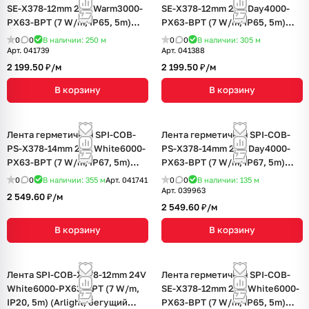
SE-X378-12mm 24V Warm3000-
SE-X378-12mm 24V Day4000-
PX63-BPT (7 W/m, IP65, 5m)
PX63-BPT (7 W/m, IP65, 5m)
(Arlight, бегущий огонь)
(Arlight, бегущий огонь)
0
0
В наличии: 250
м
0
0
В наличии: 305
м
Арт.
041739
Арт.
041388
2 199.50 ₽/
м
2 199.50 ₽/
м
В корзину
В корзину
Лента герметичная SPI-COB-
Лента герметичная SPI-COB-
PS-X378-14mm 24V White6000-
PS-X378-14mm 24V Day4000-
PX63-BPT (7 W/m, IP67, 5m)
PX63-BPT (7 W/m, IP67, 5m)
(Arlight, бегущий огонь)
(Arlight, бегущий огонь)
0
0
В наличии: 355
м
Арт.
041741
0
0
В наличии: 135
м
Арт.
039963
2 549.60 ₽/
м
2 549.60 ₽/
м
В корзину
В корзину
Лента SPI-COB-X378-12mm 24V
Лента герметичная SPI-COB-
White6000-PX63-BPT (7 W/m,
SE-X378-12mm 24V White6000-
IP20, 5m) (Arlight, бегущий
PX63-BPT (7 W/m, IP65, 5m)