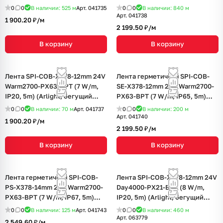
огонь)
(Arlight, бегущий огонь)
0
0
В наличии: 525
м
Арт.
041735
0
0
В наличии: 840
м
Арт.
041738
1 900.20 ₽/
м
2 199.50 ₽/
м
В корзину
В корзину
Лента SPI-COB-X378-12mm 24V
Лента герметичная SPI-COB-
Warm2700-PX63-BPT (7 W/m,
SE-X378-12mm 24V Warm2700-
IP20, 5m) (Arlight, бегущий
PX63-BPT (7 W/m, IP65, 5m)
огонь)
(Arlight, бегущий огонь)
0
0
В наличии: 70
м
Арт.
041737
0
0
В наличии: 200
м
Арт.
041740
1 900.20 ₽/
м
2 199.50 ₽/
м
В корзину
В корзину
Лента герметичная SPI-COB-
Лента SPI-COB-X378-12mm 24V
PS-X378-14mm 24V Warm2700-
Day4000-PX21-BPT (8 W/m,
PX63-BPT (7 W/m, IP67, 5m)
IP20, 5m) (Arlight, бегущий
(Arlight, бегущий огонь)
огонь)
0
0
В наличии: 125
м
Арт.
041743
0
0
В наличии: 460
м
Арт.
063779
2 549.60 ₽/
м