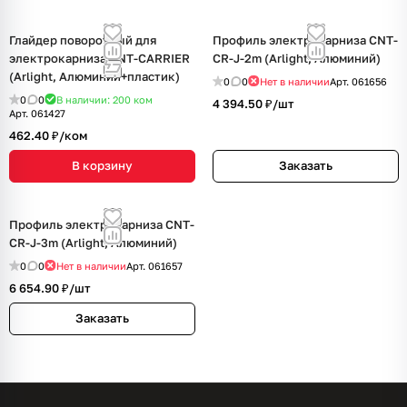
Глайдер поворотный для
Профиль электрокарниза CNT-
электрокарниза CNT-CARRIER
CR-J-2m (Arlight, Алюминий)
(Arlight, Алюминий+пластик)
0
0
Нет в наличии
Арт.
061656
0
0
В наличии: 200
ком
4 394.50 ₽/
шт
Арт.
061427
462.40 ₽/
ком
В корзину
Заказать
Профиль электрокарниза CNT-
CR-J-3m (Arlight, Алюминий)
0
0
Нет в наличии
Арт.
061657
6 654.90 ₽/
шт
Заказать