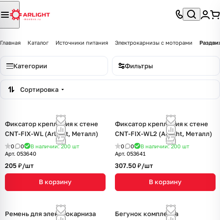
Главная
Каталог
Источники питания
Электрокарнизы с моторами
Раздви
Категории
Фильтры
Сортировка
Фиксатор крепления к стене
Фиксатор крепления к стене
CNT-FIX-WL (Arlight, Металл)
CNT-FIX-WL2 (Arlight, Металл)
0
0
В наличии: 200
шт
0
0
В наличии: 200
шт
Арт.
053640
Арт.
053641
205 ₽/
шт
307.50 ₽/
шт
В корзину
В корзину
Ремень для электрокарниза
Бегунок комплекта