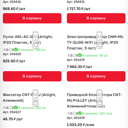
Арт.
054830
Арт.
054831
968.60 ₽/
шт
1 717.70 ₽/
шт
В корзину
В корзину
Пульт ARL-AC-1CH (Arlight,
Электропривод штор CNM-M1-
IP20 Пластик, 5 лет)
TY-SLIDE-WiFi (Arlight, IP20
Пластик, 5 лет)
0
0
В наличии: 198
шт
Арт.
054829
0
0
В наличии: 54
шт
Арт.
061425
925.60 ₽/
шт
7 964.30 ₽/
шт
В корзину
В корзину
Фиксатор CNT-FIX-J (Arlight,
Приводной блок мотора CNT-
Алюминий)
M1-PULLEY (Arlight,
Алюминий+пластик)
0
0
В наличии: 200
шт
Арт.
054827
0
0
В наличии: 200
ком
Арт.
061426
46.70 ₽/
шт
1 033.20 ₽/
ком