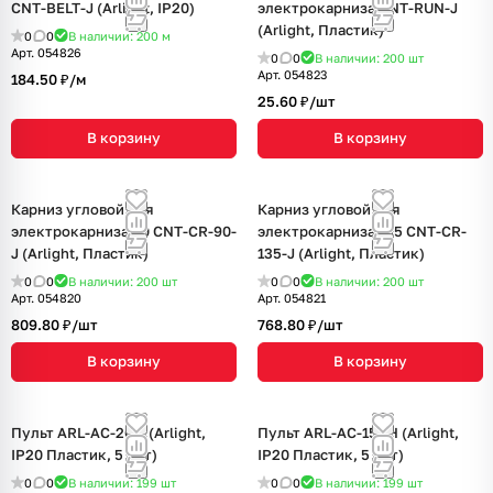
CNT-BELT-J (Arlight, IP20)
электрокарниза CNT-RUN-J
(Arlight, Пластик)
0
0
В наличии: 200
м
Арт.
054826
0
0
В наличии: 200
шт
Арт.
054823
184.50 ₽/
м
25.60 ₽/
шт
В корзину
В корзину
Карниз угловой для
Карниз угловой для
электрокарниза 90 CNT-CR-90-
электрокарниза 135 CNT-CR-
J (Arlight, Пластик)
135-J (Arlight, Пластик)
0
0
В наличии: 200
шт
0
0
В наличии: 200
шт
Арт.
054820
Арт.
054821
809.80 ₽/
шт
768.80 ₽/
шт
В корзину
В корзину
Пульт ARL-AC-2CH (Arlight,
Пульт ARL-AC-15CH (Arlight,
IP20 Пластик, 5 лет)
IP20 Пластик, 5 лет)
0
0
В наличии: 199
шт
0
0
В наличии: 199
шт