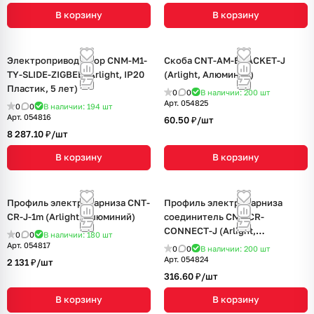
В корзину
В корзину
Электропривод штор CNM-M1-
Скоба CNT-AM-BRACKET-J
TY-SLIDE-ZIGBEE (Arlight, IP20
(Arlight, Алюминий)
Пластик, 5 лет)
0
0
В наличии: 200
шт
Арт.
054825
0
0
В наличии: 194
шт
Арт.
054816
60.50 ₽/
шт
8 287.10 ₽/
шт
В корзину
В корзину
Профиль электрокарниза CNT-
Профиль электрокарниза
CR-J-1m (Arlight, Алюминий)
соединитель CNT-CR-
CONNECT-J (Arlight,
0
0
В наличии: 180
шт
Алюминий)
Арт.
054817
0
0
В наличии: 200
шт
Арт.
054824
2 131 ₽/
шт
316.60 ₽/
шт
В корзину
В корзину