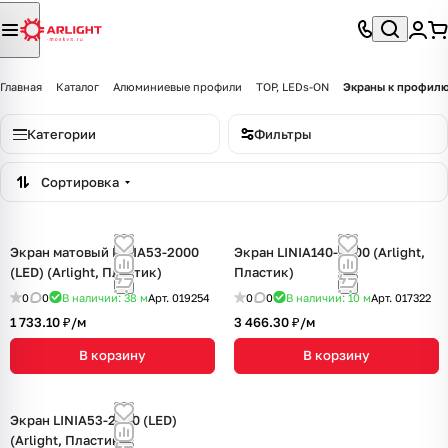
Главная
Каталог
Алюминиевые профили
TOP, LEDs-ON
Экраны к профил
Категории
Фильтры
Сортировка
Экран матовый LINIA53-2000
Экран LINIA140-2000 (Arlight,
(LED) (Arlight, Пластик)
Пластик)
0
0
В наличии: 38
м
Арт.
019254
0
0
В наличии: 10
м
Арт.
017322
1 733.10 ₽/
м
3 466.30 ₽/
м
В корзину
В корзину
Экран LINIA53-2000 (LED)
(Arlight, Пластик)