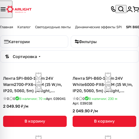
Главная
Каталог
Светодиодные ленты
Динамические эффекты SPI
SPI B6
Категории
Фильтры
Сортировка
Лента SPI-B60-10mm 24V
Лента SPI-B60-10mm 24V
Warm2700-PX6-RAM (15 W/m,
White6000-PX6-RAM (15 W/m,
IP20, 5060, 5m) (Arlight,
IP20, 5060, 5m) (Arlight,
бегущий огонь)
бегущий огонь)
0
0
В наличии: 70
м
Арт.
039041
0
0
В наличии: 230
м
Арт.
039038
2 049.90 ₽/
м
2 049.90 ₽/
м
В корзину
В корзину