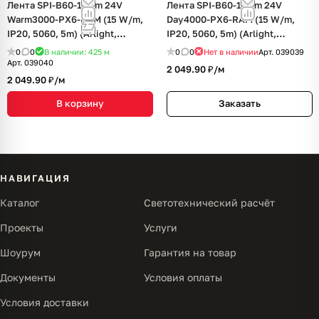
Лента SPI-B60-10mm 24V
Лента SPI-B60-10mm 24V
Warm3000-PX6-RAM (15 W/m,
Day4000-PX6-RAM (15 W/m,
IP20, 5060, 5m) (Arlight,
IP20, 5060, 5m) (Arlight,
бегущий огонь)
бегущий огонь)
0
0
В наличии: 425
м
0
0
Нет в наличии
Арт.
039039
Арт.
039040
2 049.90 ₽/
м
2 049.90 ₽/
м
В корзину
Заказать
НАВИГАЦИЯ
Каталог
Светотехнический расчёт
Проекты
Услуги
Шоурум
Гарантия на товар
Документы
Условия оплаты
Условия доставки