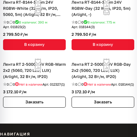
Лента RT-B144-19mm 24V
Лента RT-B144-19mm 24V
RGBW-White (32 W/m, IP20,
RGBW-Day (32 W/m, IP20, 5m)
5060, 5m) (Arlight, 32 Вт/м,
(Arlight, -)
IP20)
0
0
В наличии: 390
м
0
0
В наличии: 775
м
Арт.
011823(2)
Арт.
018144(3)
2 799.50 ₽/
м
2 799.50 ₽/
м
В корзину
В корзину
Лента RT 2-5000 24V RGB-Warm
Лента RT 2-5000 24V RGB-Day
2x2 (5060, 720 LED, LUX)
2x2 (5060, 720 LED, LUX)
(Arlight, 32 Вт/м, IP20)
(Arlight, 32 Вт/м, IP20)
0
0
Нет в наличии
Арт.
012327(1)
0
0
Нет в наличии
Арт.
018144(1)
3 172.10 ₽/
м
3 172.10 ₽/
м
Заказать
Заказать
НАВИГАЦИЯ