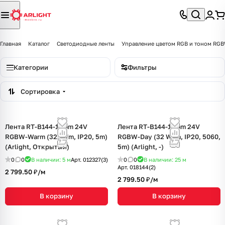
Главная
Каталог
Светодиодные ленты
Управление цветом RGB и тоном R
Категории
Фильтры
Сортировка
Лента RT-B144-19mm 24V
Лента RT-B144-19mm 24V
RGBW-Warm (32 W/m, IP20, 5m)
RGBW-Day (32 W/m, IP20, 5060,
(Arlight, Открытый)
5m) (Arlight, -)
0
0
В наличии: 5
м
Арт.
012327(3)
0
0
В наличии: 25
м
Арт.
018144(2)
2 799.50 ₽/
м
2 799.50 ₽/
м
В корзину
В корзину