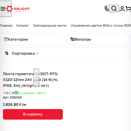
Главная
Каталог
Светодиодные ленты
Управление цветом RGB и тоном R
Категории
Фильтры
Сортировка
Лента герметичная DOT-PFS-
X120-12mm 24V RGB (14 W/m,
IP68, 5m) (Arlight, 5 лет)
0
0
В наличии: 490
м
Арт.
058096
1 826.80 ₽/
м
В корзину