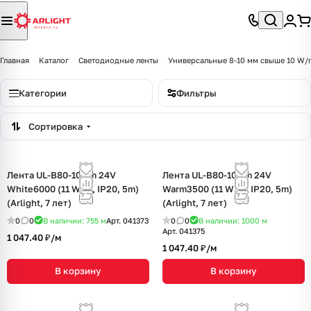
Главная
Каталог
Светодиодные ленты
Универсальные 8-10 мм свыше 10 W/
Категории
Фильтры
Сортировка
Лента UL-B80-10mm 24V
Лента UL-B80-10mm 24V
White6000 (11 W/m, IP20, 5m)
Warm3500 (11 W/m, IP20, 5m)
(Arlight, 7 лет)
(Arlight, 7 лет)
0
0
В наличии: 755
м
Арт.
041373
0
0
В наличии: 1000
м
Арт.
041375
1 047.40 ₽/
м
1 047.40 ₽/
м
В корзину
В корзину