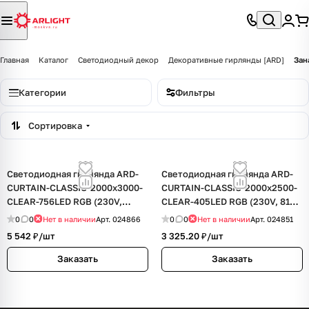
Главная
Каталог
Светодиодный декор
Декоративные гирлянды [ARD]
Зан
Категории
Фильтры
Сортировка
Светодиодная гирлянда ARD-
Светодиодная гирлянда ARD-
CURTAIN-CLASSIC-2000x3000-
CURTAIN-CLASSIC-2000x2500-
CLEAR-756LED RGB (230V,
CLEAR-405LED RGB (230V, 81W)
108W) (Ardecoled, IP65)
(Ardecoled, IP65)
0
0
Нет в наличии
Арт.
024866
0
0
Нет в наличии
Арт.
024851
5 542 ₽/
шт
3 325.20 ₽/
шт
Заказать
Заказать