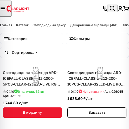
Главная
Каталог
Светодиодный декор
Декоративные гирлянды [ARD]
Таю
Категории
Фильтры
Сортировка
Светодиодная гирлянда ARD-
Светодиодная гирлянда ARD-
ICEFALL-CLASSIC-D12-1000-
ICEFALL-CLASSIC-D12-200-
5PCS-CLEAR-120LED-LIVE RGB
10PCS-CLEAR-32LED-LIVE RGB
(230V, 11W) (Ardecoled, IP65)
(230V, 10.5W) (Ardecoled, IP65)
0
0
В наличии: 83
шт
0
0
Нет в наличии
Арт.
026045
Арт.
026056
1 938.60 ₽/
шт
1 744.80 ₽/
шт
В корзину
Заказать