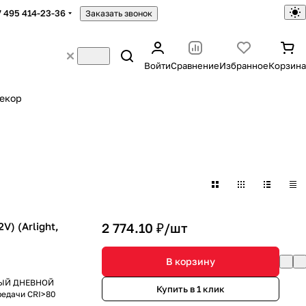
7 495 414-23-36
Заказать звонок
Войти
Сравнение
Избранное
Корзина
екор
) (Arlight,
2 774.10 ₽/
шт
В корзину
ЕЛЫЙ ДНЕВНОЙ
Купить в 1 клик
редачи CRI>80