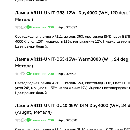
Лампа AR111-UNIT-G53-12W- Day4000 (WH, 120 deg, 12
Металл)
0
0
В наличии: 200
шт
Арт.
025637
Светодиодная лампа AR111, цоколь G53, светодиод SMD, цвет Б
4000К, угол 120°, мощность 12Вт, напряжение 12V, Индекс цветоп
Цвет рамки белый.
Лампа AR111-UNIT-G53-15W- Warm3000 (WH, 24 deg, 1
Металл)
0
0
В наличии: 200
шт
Арт.
025640
Светодиодная лампа AR111, цоколь G53, светодиод COB, цвет Б
угол 24°, мощность 15Вт, напряжение 12V, Индекс цветопередачи 
Цвет рамки белый
Лампа AR111-UNIT-GU10-15W-DIM Day4000 (WH, 24 d
(Arlight, Металл)
0
0
В наличии: 200
шт
Арт.
025628
Светодиодная лампа AR111, цоколь GU10, светодиод COB, цвет 