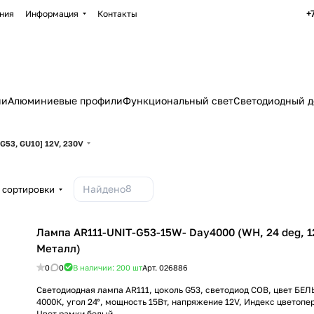
+
ния
Информация
Контакты
ии
Алюминиевые профили
Функциональный свет
Светодиодный д
[G53, GU10] 12V, 230V
8
Найдено
 сортировки
Лампа AR111-UNIT-G53-15W- Day4000 (WH, 24 deg, 12V
Металл)
0
0
В наличии: 200
шт
Арт.
026886
Светодиодная лампа AR111, цоколь G53, светодиод COB, цвет Б
4000К, угол 24°, мощность 15Вт, напряжение 12V, Индекс цветопе
Цвет рамки белый