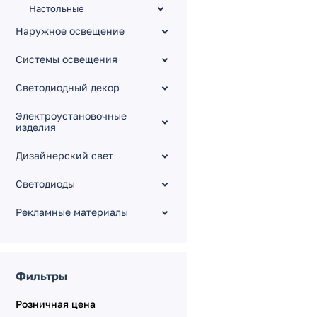
Настольные
Мебельные
Наружное освещение
Технический свет
Системы освещения
Аварийное освещение
Светодиодный декор
Накладные
Светодиодные лампы
Электроустановочные
изделия
AR111 [G53, GU10] 12V,
230V
Дизайнерский свет
Т8 600-1200мм [G13,
230V]
Светодиоды
Шар [E14] 230V
Рекламные материалы
Цилиндр [G9] 230V
Лампа [G4, 12V] цилиндр
Подвесные
Фильтры
Аксессуары
Розничная цена