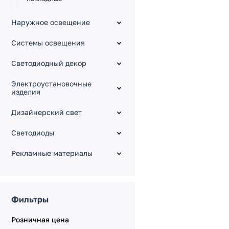
POLO [2] Модули
светодиодные
Наружное освещение
POLO [3] Вставки
Системы освещения
декоративные
Светодиодный декор
Авторские коллекции
Настенные
Электроустановочные
изделия
Линейные светильники и
фигуры
Дизайнерский свет
Напольные (торшеры)
Музейное освещение
Светодиоды
Для подсветки ступеней,
Рекламные материалы
пола
Настольные
Мебельные
Фильтры
Технический свет
Аварийное освещение
Розничная цена
Накладные