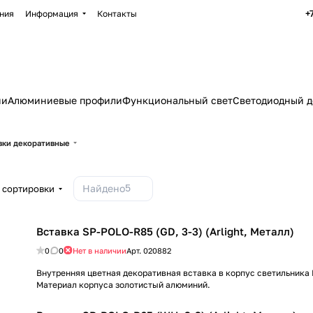
+
ния
Информация
Контакты
ии
Алюминиевые профили
Функциональный свет
Светодиодный д
авки декоративные
5
Найдено
 сортировки
Вставка SP-POLO-R85 (GD, 3-3) (Arlight, Металл)
0
0
Нет в наличии
Арт.
020882
Внутренняя цветная декоративная вставка в корпус светильника P
Материал корпуса золотистый алюминий.