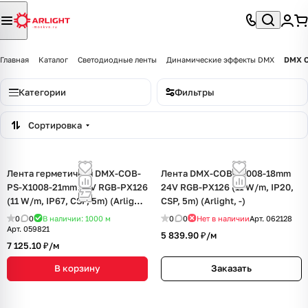
Главная
Каталог
Светодиодные ленты
Динамические эффекты DMX
DMX C
Категории
Фильтры
Сортировка
Лента герметичная DMX-COB-
Лента DMX-COB-X1008-18mm
PS-X1008-21mm 24V RGB-PX126
24V RGB-PX126 (11 W/m, IP20,
(11 W/m, IP67, CSP, 5m) (Arlight,
CSP, 5m) (Arlight, -)
-)
0
0
В наличии: 1000
м
0
0
Нет в наличии
Арт.
062128
Арт.
059821
5 839.90 ₽/
м
7 125.10 ₽/
м
В корзину
Заказать