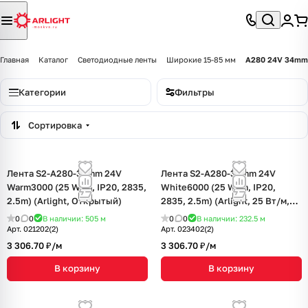
Главная
Каталог
Светодиодные ленты
Широкие 15-85 мм
A280 24V 34mm
Категории
Фильтры
Сортировка
Лента S2-A280-34mm 24V
Лента S2-A280-34mm 24V
Warm3000 (25 W/m, IP20, 2835,
White6000 (25 W/m, IP20,
2.5m) (Arlight, Открытый)
2835, 2.5m) (Arlight, 25 Вт/м,
IP20)
0
0
В наличии: 505
м
0
0
В наличии: 232.5
м
Арт.
021202(2)
Арт.
023402(2)
3 306.70 ₽/
м
3 306.70 ₽/
м
В корзину
В корзину