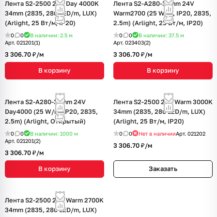
Лента S2-2500 24V Day 4000K
Лента S2-A280-34mm 24V
34mm (2835, 280 LED/m, LUX)
Warm2700 (25 W/m, IP20, 2835,
(Arlight, 25 Вт/м, IP20)
2.5m) (Arlight, 25 Вт/м, IP20)
0
0
В наличии: 2.5
м
0
0
В наличии: 37.5
м
Арт.
021201(1)
Арт.
023403(2)
3 306.70 ₽/
м
3 306.70 ₽/
м
В корзину
В корзину
Лента S2-A280-34mm 24V
Лента S2-2500 24V Warm 3000K
Day4000 (25 W/m, IP20, 2835,
34mm (2835, 280 LED/m, LUX)
2.5m) (Arlight, Открытый)
(Arlight, 25 Вт/м, IP20)
0
0
В наличии: 1000
м
0
0
Нет в наличии
Арт.
021202
Арт.
021201(2)
3 306.70 ₽/
м
3 306.70 ₽/
м
В корзину
Заказать
Лента S2-2500 24V Warm 2700K
34mm (2835, 280 LED/m, LUX)