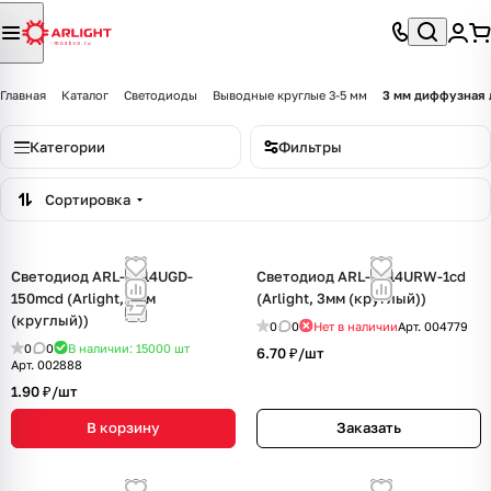
Главная
Каталог
Светодиоды
Выводные круглые 3-5 мм
3 мм диффузная 
Категории
Фильтры
Сортировка
Светодиод ARL-3514UGD-
Светодиод ARL-3314URW-1cd
150mcd (Arlight, 3мм
(Arlight, 3мм (круглый))
(круглый))
0
0
Нет в наличии
Арт.
004779
0
0
В наличии: 15000
шт
6.70 ₽/
шт
Арт.
002888
1.90 ₽/
шт
В корзину
Заказать