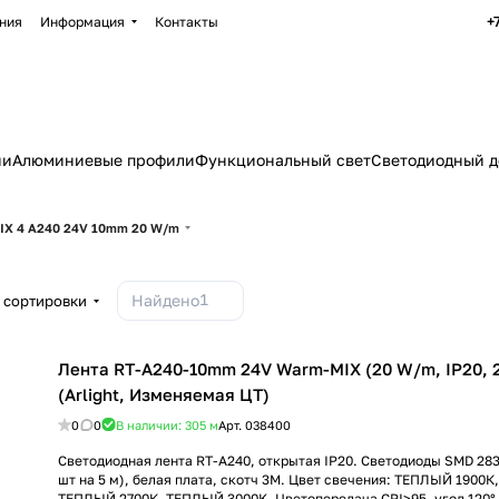
+
ния
Информация
Контакты
ии
Алюминиевые профили
Функциональный свет
Светодиодный д
IX 4 A240 24V 10mm 20 W/m
1
Найдено
 сортировки
Лента RT-A240-10mm 24V Warm-MIX (20 W/m, IP20, 
(Arlight, Изменяемая ЦТ)
0
0
В наличии: 305
м
Арт.
038400
Светодиодная лента RT-A240, открытая IP20. Светодиоды SMD 283
шт на 5 м), белая плата, скотч 3M. Цвет свечения: ТЕПЛЫЙ 1900
ТЕПЛЫЙ 2700К, ТЕПЛЫЙ 3000K. Цветопередача CRI>95, угол 120°.