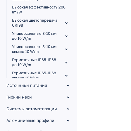
Высокая эффективность 200
lm/W
Высокая цветопередача
CRI98
Универсальные 8-10 мм
до 10 W/m
Универсальные 8-10 мм
свыше 10 W/m
Герметичные IP65-IP68
до 10 W/m
Герметичные IP65-IP68
свыше 10 W/m
Источники питания
Для сауны и бассейна
Узкие 3.5-5 мм
Гибкий неон
Широкие 15-85 мм
Системы автоматизации
Малый шаг резки
Изгиб на плоскости RZ
Алюминиевые профили
Управление тоном MIX,