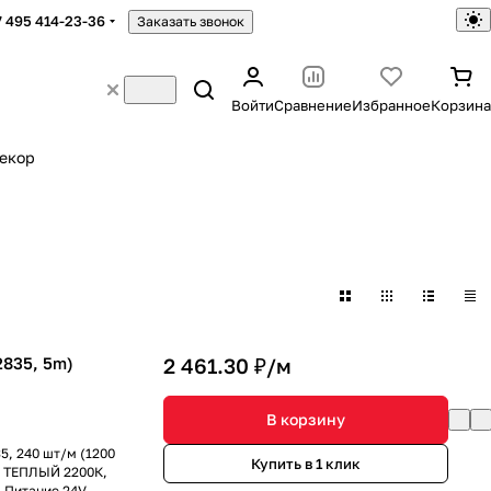
7 495 414-23-36
Заказать звонок
Войти
Сравнение
Избранное
Корзина
екор
2835, 5m)
2 461.30 ₽/
м
В корзину
5, 240 шт/м (1200
Купить в 1 клик
К, ТЕПЛЫЙ 2200К,
 Питание 24V,