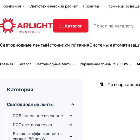
Компания
Светотехнический расчет
Проекты
Примеры освеще
Каталог
Светодиодные ленты
Источники питания
Системы автоматизац
Главная
Каталог
Светодиодные ленты
Управление тоном MIX, CDW
M
По возрастанию
Категория
Светодиодные ленты
COB сплошное свечение
DOT световая точка
Высокая эффективность
свыше 150 lm/W