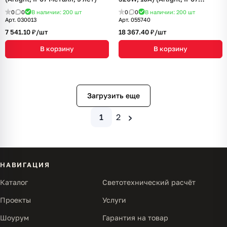
Металл, 7 лет)
0
0
В наличии: 200
шт
0
0
В наличии: 200
шт
Арт.
030013
Арт.
055740
7 541.10 ₽/
шт
18 367.40 ₽/
шт
В корзину
В корзину
Загрузить еще
›
1
2
НАВИГАЦИЯ
Каталог
Светотехнический расчёт
Проекты
Услуги
Шоурум
Гарантия на товар