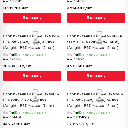
Арт.
030020
Арт.
034890
11 311.70 ₽/
шт
9 214.40 ₽/
шт
В корзину
В корзину
Блок питания ARPV-UH24320-
Блок питания ARPV-LG24060-
PFC-55C (24V, 13.3A, 320W)
SLIM-PFC-D (24V, 2.5A, 60W)
(Arlight, IP67 Металл, 5 лет)
(Arlight, IP67 Металл, 5 лет)
0
0
В наличии: 200
шт
0
0
В наличии: 200
шт
Арт.
040976
Арт.
031720
20 938.80 ₽/
шт
4 578.50 ₽/
шт
В корзину
В корзину
Блок питания ARPV-UH24800-
Блок питания ARPV-UH24240-
PFC (24V, 33.3A, 800W)
PFC-55C (24V, 10.0A, 240W)
(Arlight, IP67 Металл, 7 лет)
(Arlight, IP67 Металл, 5 лет)
0
0
В наличии: 200
шт
0
0
В наличии: 200
шт
Арт.
034464
Арт.
025046(1)
44 262.10 ₽/
шт
15 315.30 ₽/
шт