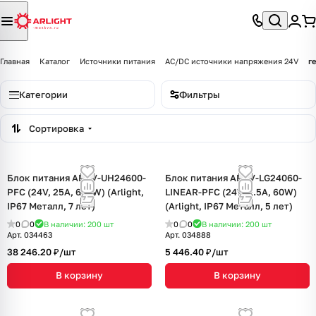
Главная
Каталог
Источники питания
AC/DC источники напряжения 24V
г
Категории
Фильтры
Сортировка
Блок питания ARPV-UH24600-
Блок питания ARPV-LG24060-
PFC (24V, 25A, 600W) (Arlight,
LINEAR-PFC (24V, 2.5A, 60W)
IP67 Металл, 7 лет)
(Arlight, IP67 Металл, 5 лет)
0
0
В наличии: 200
шт
0
0
В наличии: 200
шт
Арт.
034463
Арт.
034888
38 246.20 ₽/
шт
5 446.40 ₽/
шт
В корзину
В корзину