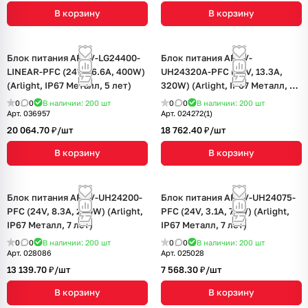
В корзину
В корзину
Блок питания ARPV-LG24400-
Блок питания ARPV-
LINEAR-PFC (24V, 16.6A, 400W)
UH24320A-PFC (24V, 13.3A,
(Arlight, IP67 Металл, 5 лет)
320W) (Arlight, IP67 Металл, 7
лет)
0
0
В наличии: 200
шт
0
0
В наличии: 200
шт
Арт.
036957
Арт.
024272(1)
20 064.70 ₽/
шт
18 762.40 ₽/
шт
В корзину
В корзину
Блок питания ARPV-UH24200-
Блок питания ARPV-UH24075-
PFC (24V, 8.3A, 200W) (Arlight,
PFC (24V, 3.1A, 75W) (Arlight,
IP67 Металл, 7 лет)
IP67 Металл, 7 лет)
0
0
В наличии: 200
шт
0
0
В наличии: 200
шт
Арт.
028086
Арт.
025028
13 139.70 ₽/
шт
7 568.30 ₽/
шт
В корзину
В корзину