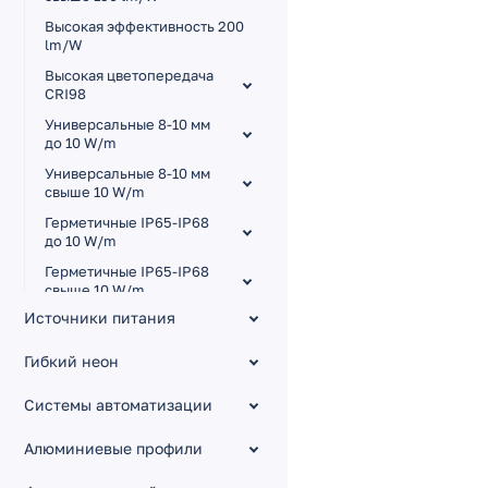
Высокая эффективность 200
lm/W
Высокая цветопередача
CRI98
Универсальные 8-10 мм
до 10 W/m
Универсальные 8-10 мм
свыше 10 W/m
Герметичные IP65-IP68
до 10 W/m
Герметичные IP65-IP68
свыше 10 W/m
Источники питания
Для сауны и бассейна
Узкие 3.5-5 мм
Гибкий неон
A120 24V 5mm 10 W/m
CX1
Системы автоматизации
M120 12V 3.5mm 8.3 W/m
Алюминиевые профили
A60 12V 5mm 4.8 W/m