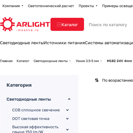
Компания
Светотехнический расчет
Проекты
Примеры освеще
Каталог
Светодиодные ленты
Источники питания
Системы автоматизац
Главная
Каталог
Светодиодные ленты
Узкие 3.5-5 мм
M182 24V 4mm
По возрастанию
Категория
Светодиодные ленты
COB сплошное свечение
DOT световая точка
Высокая эффективность
свыше 150 lm/W