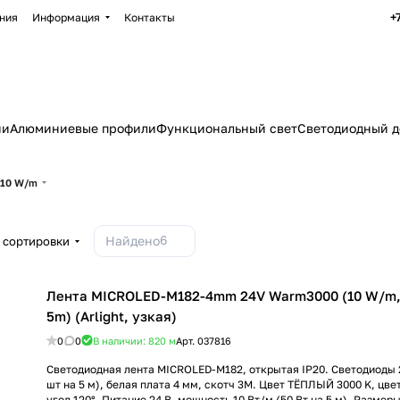
+
ния
Информация
Контакты
ии
Алюминиевые профили
Функциональный свет
Светодиодный д
 10 W/m
6
Найдено
 сортировки
Лента MICROLED-M182-4mm 24V Warm3000 (10 W/m, 
5m) (Arlight, узкая)
0
0
В наличии: 820
м
Арт.
037816
Светодиодная лента MICROLED-M182, открытая IP20. Светодиоды 2
шт на 5 м), белая плата 4 мм, скотч 3M. Цвет ТЁПЛЫЙ 3000 K, цве
угол 120°. Питание 24 В, мощность 10 Вт/м (50 Вт на 5 м). Размер