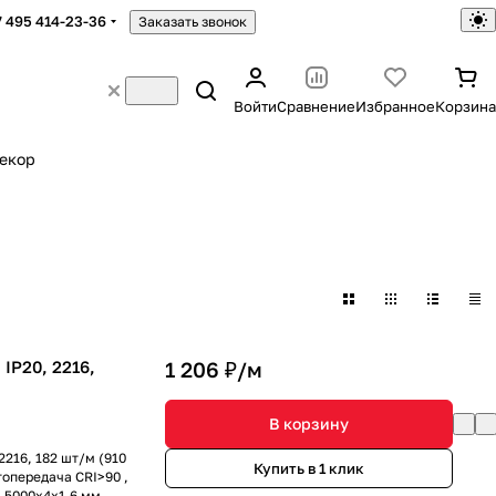
7 495 414-23-36
Заказать звонок
Войти
Сравнение
Избранное
Корзина
екор
IP20, 2216,
1 206 ₽/
м
В корзину
216, 182 шт/м (910
Купить в 1 клик
топередача CRI>90 ,
ы 5000x4x1.6 мм.