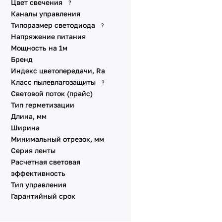
Цвет свечения
?
DMX
Каналы управления
Динамические эффекты
Типоразмер светодиода
?
SPI
Напряжение питания
Стабилизированные IC
Мощность на 1м
Питание от сети 230V
Бренд
Индекс цветопередачи, Ra
Специализированные
Класс пылевлагозащиты
?
Линзованные
Световой поток (прайс)
Универсальные 48V 10
Тип герметизации
мм
Длина, мм
Универсальные 12V 8-10
Ширина
мм
Минимальный отрезок, мм
Линейки SL
Серия ленты
Аксессуары для
Расчетная световая
подключения
эффективность
Тип управления
Гарантийный срок