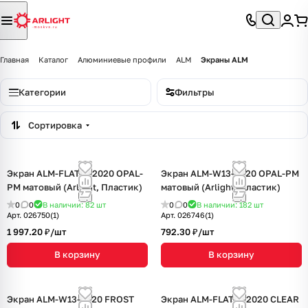
Главная
Каталог
Алюминиевые профили
ALM
Экраны ALM
Категории
Фильтры
Сортировка
Экран ALM-FLAT-S-2020 OPAL-
Экран ALM-W13-2020 OPAL-PM
PM матовый (Arlight, Пластик)
матовый (Arlight, Пластик)
0
0
В наличии: 82
шт
0
0
В наличии: 182
шт
Арт.
026750(1)
Арт.
026746(1)
1 997.20 ₽/
шт
792.30 ₽/
шт
В корзину
В корзину
Экран ALM-W13-2020 FROST
Экран ALM-FLAT-S-2020 CLEAR