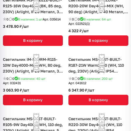
Светильник MS-BREEZE-BUILT-
Светильник IM-CYCLONE-
R125-16W Day4000 (BK, 85 deg,
R200-20W Day4000-MIX (WH,
230V) (Arlight, IP20 Металл, 3
90 deg) (Arlight, IP40 Металл, 3
года)
года)
0
0
В наличии: 1
шт
Арт.
035614
0
0
В наличии: 64
шт
Арт.
022521(1)
3 478.90 ₽/
шт
4 322 ₽/
шт
В корзину
В корзину
Светильник IM-STORM-R115-
Светильник MS-MIST-BUILT-
10W Day4000-MIX (WH, 80 deg,
R187-21W Warm3000 (WH, 110
230V) (Arlight, IP20 Металл, 3
deg, 230V) (Arlight, IP54
года)
Металл, 5 лет)
0
0
В наличии: 40
шт
0
0
В наличии: 200
шт
Арт.
032431
Арт.
041612
3 063.90 ₽/
шт
6 347.90 ₽/
шт
В корзину
В корзину
Светильник MS-MIST-BUILT-
Светильник MS-MIST-BUILT-
R105-9W Day4000 (WH, 110 deg,
R220-30W Day4000 (WH, 110
230V) (Arlight, IP54 Металл, 5
deg, 230V) (Arlight, IP54