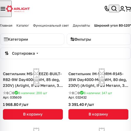
Главная
Каталог
Функциональный свет
Даунлайты
Широкий угол 80-120°
Категории
Фильтры
Сортировка
Светильник MS-BREEZE-BUILT-
Светильник IM-STORM-R145-
R82-9W Day4000 (WH, 85 deg,
15W Day4000-MIX (WH, 80 deg,
230V) (Arlight, IP20 Металл, 3
230V) (Arlight, IP20 Металл, 3
года)
года)
0
0
В наличии: 200
шт
0
0
В наличии: 147
шт
Арт.
035609
Арт.
032432
1 968.80 ₽/
шт
3 391.40 ₽/
шт
В корзину
В корзину