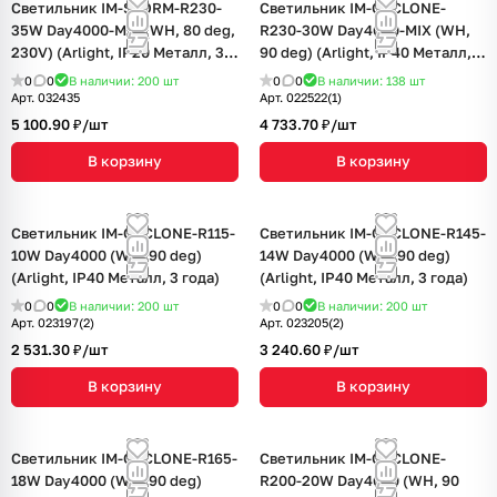
Светильник IM-STORM-R230-
Светильник IM-CYCLONE-
35W Day4000-MIX (WH, 80 deg,
R230-30W Day4000-MIX (WH,
230V) (Arlight, IP20 Металл, 3
90 deg) (Arlight, IP40 Металл, 3
года)
года)
0
0
В наличии: 200
шт
0
0
В наличии: 138
шт
Арт.
032435
Арт.
022522(1)
5 100.90 ₽/
шт
4 733.70 ₽/
шт
В корзину
В корзину
Светильник IM-CYCLONE-R115-
Светильник IM-CYCLONE-R145-
10W Day4000 (WH, 90 deg)
14W Day4000 (WH, 90 deg)
(Arlight, IP40 Металл, 3 года)
(Arlight, IP40 Металл, 3 года)
0
0
В наличии: 200
шт
0
0
В наличии: 200
шт
Арт.
023197(2)
Арт.
023205(2)
2 531.30 ₽/
шт
3 240.60 ₽/
шт
В корзину
В корзину
Светильник IM-CYCLONE-R165-
Светильник IM-CYCLONE-
18W Day4000 (WH, 90 deg)
R200-20W Day4000 (WH, 90