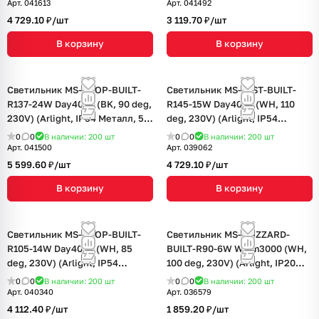
Арт.
041613
Арт.
041492
4 729.10 ₽/
шт
3 119.70 ₽/
шт
В корзину
В корзину
Светильник MS-DROP-BUILT-
Светильник MS-MIST-BUILT-
R137-24W Day4000 (BK, 90 deg,
R145-15W Day4000 (WH, 110
230V) (Arlight, IP54 Металл, 5
deg, 230V) (Arlight, IP54
лет)
Металл, 5 лет)
0
0
В наличии: 200
шт
0
0
В наличии: 200
шт
Арт.
041500
Арт.
039062
5 599.60 ₽/
шт
4 729.10 ₽/
шт
В корзину
В корзину
Светильник MS-DROP-BUILT-
Светильник MS-BLIZZARD-
R105-14W Day4000 (WH, 85
BUILT-R90-6W Warm3000 (WH,
deg, 230V) (Arlight, IP54
100 deg, 230V) (Arlight, IP20
Металл, 5 лет)
Металл, 3 года)
0
0
В наличии: 200
шт
0
0
В наличии: 200
шт
Арт.
040340
Арт.
036579
4 112.40 ₽/
шт
1 859.20 ₽/
шт