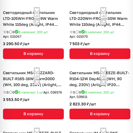
Светодиодный светильник
Светодиодный светильник
LTD-105WH-FROST-9W Warm
LTD-220WH-FROST-30W Warm
White 110deg (Arlight, IP44
White 110deg (Arlight, IP44
Металл, 3 года)
Металл, 3 года)
0
0
В наличии: 200
шт
0
0
В наличии: 200
шт
Арт.
021067
Арт.
021070
3 290.50 ₽/
шт
7 503 ₽/
шт
В корзину
В корзину
Светильник MS-BLIZZARD-
Светильник MS-BREEZE-BUILT-
BUILT-R165-16W Warm3000
R104-12W Day4000 (WH, 90
(WH, 100 deg, 230V) (Arlight,
deg, 230V) (Arlight, IP20
IP20 Металл, 3 года)
Металл, 3 года)
0
0
В наличии: 1
шт
Арт.
036576
0
0
В наличии: 200
шт
Арт.
035611
3 553.50 ₽/
шт
2 823.30 ₽/
шт
В корзину
В корзину