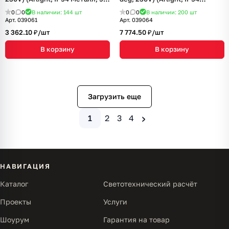
лет)
Металл, 5 лет)
0
0
В наличии: 144
шт
0
0
В наличии: 200
шт
Арт.
039061
Арт.
039064
3 362.10 ₽/
шт
7 774.50 ₽/
шт
В корзину
В корзину
Загрузить еще
›
1
2
3
4
НАВИГАЦИЯ
Каталог
Светотехнический расчёт
Проекты
Услуги
Шоурум
Гарантия на товар