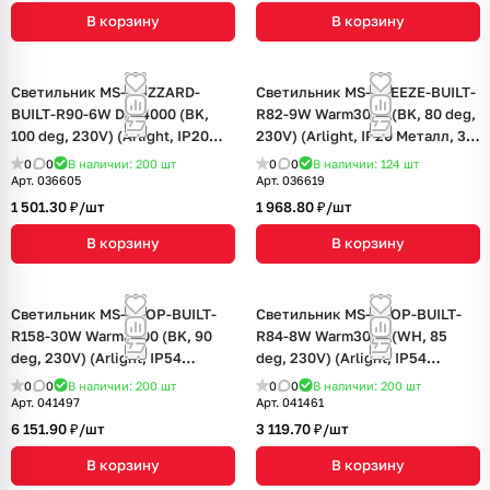
В корзину
В корзину
Светильник MS-BLIZZARD-
Светильник MS-BREEZE-BUILT-
BUILT-R90-6W Day4000 (BK,
R82-9W Warm3000 (BK, 80 deg,
100 deg, 230V) (Arlight, IP20
230V) (Arlight, IP20 Металл, 3
Металл, 3 года)
года)
0
0
В наличии: 200
шт
0
0
В наличии: 124
шт
Арт.
036605
Арт.
036619
1 501.30 ₽/
шт
1 968.80 ₽/
шт
В корзину
В корзину
Светильник MS-DROP-BUILT-
Светильник MS-DROP-BUILT-
R158-30W Warm3000 (BK, 90
R84-8W Warm3000 (WH, 85
deg, 230V) (Arlight, IP54
deg, 230V) (Arlight, IP54
Металл, 5 лет)
Металл, 5 лет)
0
0
В наличии: 200
шт
0
0
В наличии: 200
шт
Арт.
041497
Арт.
041461
6 151.90 ₽/
шт
3 119.70 ₽/
шт
В корзину
В корзину