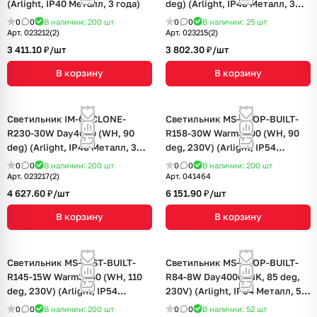
(Arlight, IP40 Металл, 3 года)
deg) (Arlight, IP40 Металл, 3
года)
0
0
В наличии: 200
шт
0
0
В наличии: 25
шт
Арт.
023212(2)
Арт.
023215(2)
3 411.10 ₽/
шт
3 802.30 ₽/
шт
В корзину
В корзину
Светильник IM-CYCLONE-
Светильник MS-DROP-BUILT-
R230-30W Day4000 (WH, 90
R158-30W Warm3000 (WH, 90
deg) (Arlight, IP40 Металл, 3
deg, 230V) (Arlight, IP54
года)
Металл, 5 лет)
0
0
В наличии: 200
шт
0
0
В наличии: 200
шт
Арт.
023217(2)
Арт.
041464
4 627.60 ₽/
шт
6 151.90 ₽/
шт
В корзину
В корзину
Светильник MS-MIST-BUILT-
Светильник MS-DROP-BUILT-
R145-15W Warm3000 (WH, 110
R84-8W Day4000 (BK, 85 deg,
deg, 230V) (Arlight, IP54
230V) (Arlight, IP54 Металл, 5
Металл, 5 лет)
лет)
0
0
В наличии: 200
шт
0
0
В наличии: 52
шт