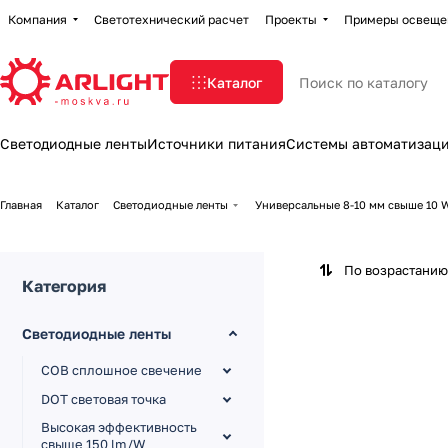
Компания
Светотехнический расчет
Проекты
Примеры освеще
Каталог
Светодиодные ленты
Источники питания
Системы автоматизац
Главная
Каталог
Светодиодные ленты
Универсальные 8-10 мм свыше 10
По возрастанию
Категория
Светодиодные ленты
COB сплошное свечение
DOT световая точка
Высокая эффективность
свыше 150 lm/W