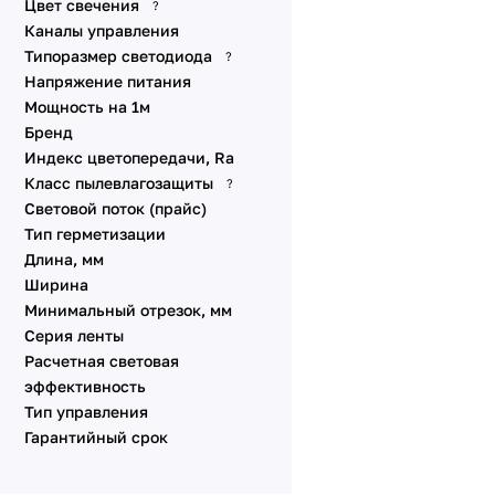
Цвет свечения
?
A240 24V 10mm 22 W/m
DMX
Каналы управления
B96 24V 10mm 23 W/m
Динамические эффекты
Типоразмер светодиода
?
SPI
C60 24V 12mm 27 W/m
Напряжение питания
Стабилизированные IC
Мощность на 1м
Питание от сети 230V
Бренд
Индекс цветопередачи, Ra
Специализированные
Класс пылевлагозащиты
?
Линзованные
Световой поток (прайс)
Универсальные 48V 10
Тип герметизации
мм
Длина, мм
Универсальные 12V 8-10
Ширина
мм
Минимальный отрезок, мм
Линейки SL
Серия ленты
Аксессуары для
Расчетная световая
подключения
эффективность
Тип управления
Гарантийный срок