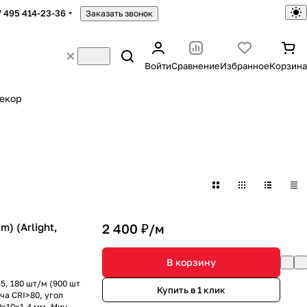
7 495 414-23-36
Заказать звонок
Войти
Сравнение
Избранное
Корзина
екор
) (Arlight,
2 400 ₽/
м
В корзину
5, 180 шт/м (900 шт
Купить в 1 клик
ча CRI>80, угол
0x10x1.4 мм. Мин.