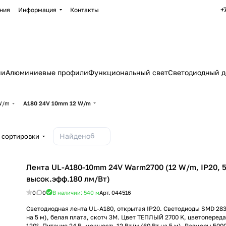
+
ния
Информация
Контакты
ии
Алюминиевые профили
Функциональный свет
Светодиодный д
 W/m
A180 24V 10mm 12 W/m
6
Найдено
 сортировки
Лента UL-A180-10mm 24V Warm2700 (12 W/m, IP20, 5m
высок.эфф.180 лм/Вт)
0
0
В наличии: 540
м
Арт.
044516
Светодиодная лента UL-A180, открытая IP20. Светодиоды SMD 283
на 5 м), белая плата, скотч 3M. Цвет ТЕПЛЫЙ 2700 K, цветопереда
120°. Питание 24 В, мощность 12 Вт/м (60 Вт на 5 м). Размеры 500