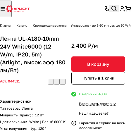
Главная
Каталог
Светодиодные ленты
Универсальные 8-10 мм свыше 10 W/
Лента UL-A180-10mm
2 400 ₽/
м
24V White6000 (12
W/m, IP20, 5m)
(Arlight, высок.эфф.180
В корзину
лм/Вт)
Купить в 1 клик
Арт.
044511
В наличии: 480
м
Характеристики
Рассчитать доставку
Тип товара
:
Лента
Нашли дешевле?
Мощность (прайс)
:
12 Вт
Цвет свечения
:
White | Белый 6000 K
Гарантия и сервис на весь
ассортимент
Угол излучения
:
typ: 120 °