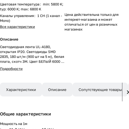
Цветовая температура
:
min: 5800 K;
typ: 6000 K; max: 6800 K
Цена действительна только для
Каналы управления
:
1 CH (1 канал -
интернет-магазина и может
Mono)
отличаться от цен в розничных
Все характеристики
магазинах
Описание
Светодиодная лента UL-A180,
открытая IP20. Светодиоды SMD
2835, 180 шт/м (900 шт на 5 м), белая
плата, скотч 3M. Цвет БЕЛЫЙ 6000 K,
цветопередача CRI>80, угол 120°.
Подробности
Питание 24 В, мощность 12 Вт/м (60
Вт на 5 м). Размеры 5000x10x1.4 мм.
Мин. отрезок 50 мм, 9 светодиодов.
Цена за 1 м.
Характеристики
Описание
Сопутствующие товары
Общие характеристики
Мощность на 1м