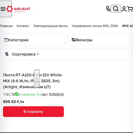
Главная
Каталог
Светодиодные ленты
Управление тоном MIX, CDW
MIX A
Категории
Фильтры
Сортировка
Лента RT-A120-8mm 12V White-
MIX (9.6 W/m, IP20, 2835, 5m)
(Arlight, Изменяемая ЦТ)
0
0
В наличии: 5
м
Арт.
013126(2)
999.50 ₽/
м
В корзину