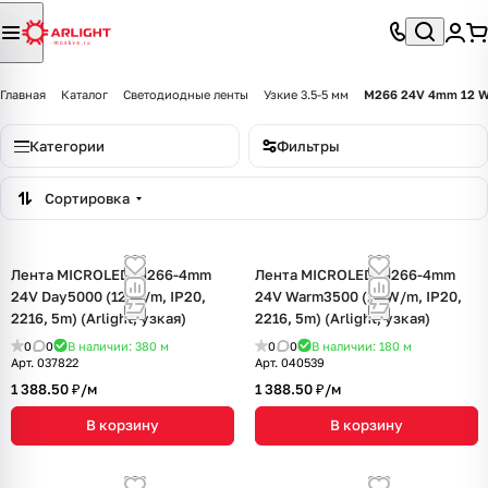
Главная
Каталог
Светодиодные ленты
Узкие 3.5-5 мм
M266 24V 4mm 12 
Категории
Фильтры
Сортировка
Лента MICROLED-M266-4mm
Лента MICROLED-M266-4mm
24V Day5000 (12 W/m, IP20,
24V Warm3500 (12 W/m, IP20,
2216, 5m) (Arlight, узкая)
2216, 5m) (Arlight, узкая)
0
0
В наличии: 380
м
0
0
В наличии: 180
м
Арт.
037822
Арт.
040539
1 388.50 ₽/
м
1 388.50 ₽/
м
В корзину
В корзину