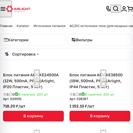
Главная
Каталог
Источники питания
AC/DC источники тока [для мощных св
Категории
Фильтры
Сортировка
Блок питания ARJ-KE24500A
Блок питания ARJ-KE38500
(12W, 500mA, PFC) (Arlight,
(19W, 500mA, PFC) (Arlight,
IP20 Пластик, 5 лет)
IP44 Пластик, 5 лет)
0
0
В наличии: 200
шт
0
0
В наличии: 200
шт
Арт.
024951
Арт.
028397
718.20 ₽/
шт
1 152.10 ₽/
шт
В корзину
В корзину