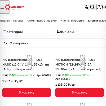
Главная
Каталог
Алюминиевые профили
Кнопки в профиль
Кнопки-выкл
Категории
Фильтры
Сортировка
ИК-выключатель SR-RULE-
ИК-выключатель SR-RULE-
HAND (12-24V, 1x8A, 55x10mm)
MOTION (12-24V, 1x2.5A,
(Arlight, Открытый)
55x10mm) (Arlight, Открытый)
0
0
В наличии: 24
шт
Арт.
036181
0
0
В наличии: 377
шт
Арт.
036162
1 267.70 ₽/
шт
1 135.20 ₽/
шт
В корзину
В корзину