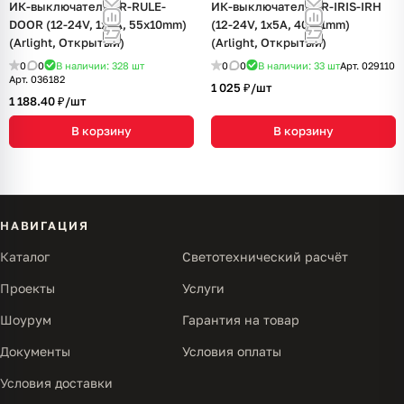
ИК-выключатель SR-RULE-
ИК-выключатель SR-IRIS-IRH
DOOR (12-24V, 1x8A, 55x10mm)
(12-24V, 1x5A, 40x11mm)
(Arlight, Открытый)
(Arlight, Открытый)
0
0
В наличии: 328
шт
0
0
В наличии: 33
шт
Арт.
029110
Арт.
036182
1 025 ₽/
шт
1 188.40 ₽/
шт
В корзину
В корзину
НАВИГАЦИЯ
Каталог
Светотехнический расчёт
Проекты
Услуги
Шоурум
Гарантия на товар
Документы
Условия оплаты
Условия доставки