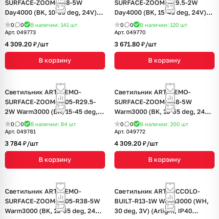
SURFACE-ZOOM-R38-5W
SURFACE-ZOOM-R29.5-2W
Day4000 (BK, 10-55 deg, 24V)
Day4000 (BK, 15-45 deg, 24V)
(Arlight, IP20 Металл, 5 лет)
(Arlight, IP20 Металл, 5 лет)
0
0
В наличии: 141
шт
0
0
В наличии: 120
шт
Арт.
049773
Арт.
049770
4 309.20 ₽/
шт
3 671.80 ₽/
шт
В корзину
В корзину
Светильник ART-NEMO-
Светильник ART-NEMO-
SURFACE-ZOOM-L205-R29.5-
SURFACE-ZOOM-R38-5W
2W Warm3000 (BK, 15-45 deg,
Warm3000 (BK, 10-55 deg, 24V)
24V) (Arlight, IP20 Металл, 5
(Arlight, IP20 Металл, 5 лет)
0
0
В наличии: 84
шт
0
0
В наличии: 200
шт
лет)
Арт.
049781
Арт.
049772
3 784 ₽/
шт
4 309.20 ₽/
шт
В корзину
В корзину
Светильник ART-NEMO-
Светильник ART-PICCOLO-
SURFACE-ZOOM-L205-R38-5W
BUILT-R13-1W Warm3000 (WH,
Warm3000 (BK, 10-55 deg, 24V)
30 deg, 3V) (Arlight, IP40