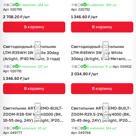
года)
года)
0
0
В наличии: 184
шт
0
0
В наличии: 200
шт
Арт.
020755
Арт.
020752
2 708.20 ₽/
шт
1 346.60 ₽/
шт
В корзину
В корзину
Светодиодный светильник
Светодиодный светильник
LTM-R35WH 1W White 30deg
LTM-R45WH 3W Day White
(Arlight, IP40 Металл, 3 года)
30deg (Arlight, IP40 Металл, 3
года)
0
0
В наличии: 127
шт
0
0
В наличии: 9
шт
Арт.
014912
Арт.
020751
2 034.90 ₽/
шт
1 346.60 ₽/
шт
В корзину
В корзину
Светильник ART-NEMO-BUILT-
Светильник ART-NEMO-BUILT-
ZOOM-R38-5W Warm3000 (BK,
ZOOM-R29.5-2W Day4000 (BK,
10-55 deg, 24V) (Arlight, IP20
15-45 deg, 24V) (Arlight, IP20
Металл, 5 лет)
Металл, 5 лет)
0
0
В наличии: 43
шт
0
0
В наличии: 184
шт
Арт.
049777
Арт.
049768