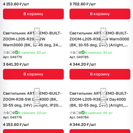
4 153.60 ₽/
шт
3 702.60 ₽/
шт
В корзину
В корзину
Светильник ART-NEMO-BUILT-
Светильник ART-NEMO-BUILT-
ZOOM-L205-R29.5-2W
ZOOM-L205-R38-5W Warm3000
Warm3000 (BK, 15-45 deg, 24V)
(BK, 10-55 deg, 24V) (Arlight,
(Arlight, IP20 Металл, 5 лет)
IP20 Металл, 5 лет)
0
0
В наличии: 83
шт
0
0
В наличии: 91
шт
Арт.
049779
Арт.
049785
3 641.30 ₽/
шт
4 344.20 ₽/
шт
В корзину
В корзину
Светильник ART-NEMO-BUILT-
Светильник ART-NEMO-BUILT-
ZOOM-R38-5W Day4000 (BK,
ZOOM-L205-R38-5W Day4000
10-55 deg, 24V) (Arlight, IP20
(BK, 10-55 deg, 24V) (Arlight,
Металл, 5 лет)
IP20 Металл, 5 лет)
0
0
В наличии: 113
шт
0
0
В наличии: 66
шт
Арт.
049776
Арт.
049784
4 153.60 ₽/
шт
4 344.20 ₽/
шт