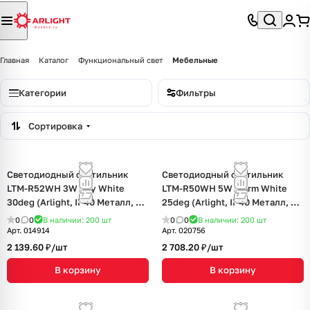
Главная
Каталог
Функциональный свет
Мебельные
Категории
Фильтры
Сортировка
Светодиодный светильник
Светодиодный светильник
LTM-R52WH 3W Day White
LTM-R50WH 5W Warm White
30deg (Arlight, IP40 Металл, 3
25deg (Arlight, IP40 Металл, 3
года)
года)
0
0
В наличии: 200
шт
0
0
В наличии: 200
шт
Арт.
014914
Арт.
020756
2 139.60 ₽/
шт
2 708.20 ₽/
шт
В корзину
В корзину