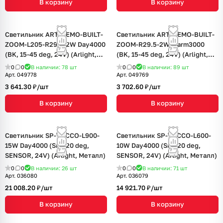
В корзину
В корзину
Светильник ART-NEMO-BUILT-
Светильник ART-NEMO-BUILT-
ZOOM-L205-R29.5-2W Day4000
ZOOM-R29.5-2W Warm3000
(BK, 15-45 deg, 24V) (Arlight,
(BK, 15-45 deg, 24V) (Arlight,
IP20 Металл, 5 лет)
IP20 Металл, 5 лет)
0
0
В наличии: 78
шт
0
0
В наличии: 89
шт
Арт.
049778
Арт.
049769
3 641.30 ₽/
шт
3 702.60 ₽/
шт
В корзину
В корзину
Светильник SP-TOCCO-L900-
Светильник SP-TOCCO-L600-
15W Day4000 (SL, 120 deg,
10W Day4000 (SL, 120 deg,
SENSOR, 24V) (Arlight, Металл)
SENSOR, 24V) (Arlight, Металл)
0
0
В наличии: 26
шт
0
0
В наличии: 71
шт
Арт.
036080
Арт.
036079
21 008.20 ₽/
шт
14 921.70 ₽/
шт
В корзину
В корзину