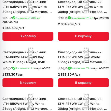
Светодиодный светильник
Светодиодный светильник
LTM-R35WH 1W Warm White
LTM-R45WH 3W Warm White
30deg (Arlight, IP40 Металл, 3
30deg (Arlight, IP40 Металл, 3
года)
года)
0
0
В наличии: 200
шт
0
0
В наличии: 73
шт
Арт.
015398
Арт.
020753
2 034.90 ₽/
шт
1 346.60 ₽/
шт
В корзину
В корзину
Светодиодный светильник
Светодиодный светильник
LTM-R60WH-Frost 3W Day
LTM-R65WH 5W Day White
White 110deg (Arlight, IP40
10deg (Arlight, IP40 Металл, 3
Металл, 3 года)
года)
0
0
В наличии: 1
шт
Арт.
020761
0
0
В наличии: 71
шт
Арт.
020767
1 133.30 ₽/
шт
2 833.30 ₽/
шт
В корзину
В корзину
Светодиодный светильник
Светодиодный светильник
LTM-R50WH 5W Day White
LTM-R35WH 1W Day White
25deg (Arlight, IP40 Металл, 3
30deg (Arlight, IP40 Металл, 3