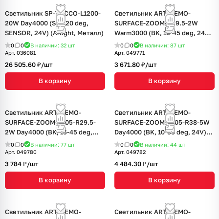
Светильник SP-TOCCO-L1200-
Светильник ART-NEMO-
20W Day4000 (SL, 120 deg,
SURFACE-ZOOM-R29.5-2W
SENSOR, 24V) (Arlight, Металл)
Warm3000 (BK, 15-45 deg, 24V)
(Arlight, IP20 Металл, 5 лет)
0
0
В наличии: 32
шт
0
0
В наличии: 87
шт
Арт.
036081
Арт.
049771
26 505.60 ₽/
шт
3 671.80 ₽/
шт
В корзину
В корзину
Светильник ART-NEMO-
Светильник ART-NEMO-
SURFACE-ZOOM-L205-R29.5-
SURFACE-ZOOM-L205-R38-5W
2W Day4000 (BK, 15-45 deg,
Day4000 (BK, 10-55 deg, 24V)
24V) (Arlight, IP20 Металл, 5
(Arlight, IP20 Металл, 5 лет)
0
0
В наличии: 77
шт
0
0
В наличии: 44
шт
лет)
Арт.
049780
Арт.
049782
3 784 ₽/
шт
4 484.30 ₽/
шт
В корзину
В корзину
Светильник ART-NEMO-
Светильник ART-NEMO-